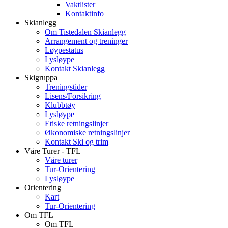
Vaktlister
Kontaktinfo
Skianlegg
Om Tistedalen Skianlegg
Arrangement og treninger
Løypestatus
Lysløype
Kontakt Skianlegg
Skigruppa
Treningstider
Lisens/Forsikring
Klubbtøy
Lysløype
Etiske retningslinjer
Økonomiske retningslinjer
Kontakt Ski og trim
Våre Turer - TFL
Våre turer
Tur-Orientering
Lysløype
Orientering
Kart
Tur-Orientering
Om TFL
Om TFL