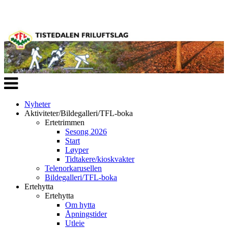
Veksle
navigasjon
Nyheter
Aktiviteter/Bildegalleri/TFL-boka
Ertetrimmen
Sesong 2026
Start
Løyper
Tidtakere/kioskvakter
Telenorkarusellen
Bildegalleri/TFL-boka
Ertehytta
Ertehytta
Om hytta
Åpningstider
Utleie