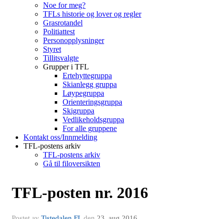
Noe for meg?
TFLs historie og lover og regler
Grasrotandel
Politiattest
Personopplysninger
Styret
Tillitsvalgte
Grupper i TFL
Ertehyttegruppa
Skianlegg gruppa
Løypegruppa
Orienteringsgruppa
Skigruppa
Vedlikeholdsgruppa
For alle gruppene
Kontakt oss/Innmelding
TFL-postens arkiv
TFL-postens arkiv
Gå til filoversikten
TFL-posten nr. 2016
Postet av
Tistedalen FL
den
23. aug 2016