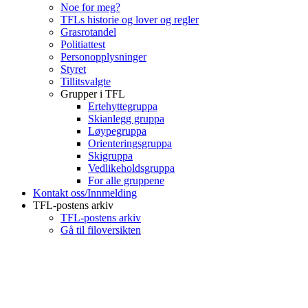
Noe for meg?
TFLs historie og lover og regler
Grasrotandel
Politiattest
Personopplysninger
Styret
Tillitsvalgte
Grupper i TFL
Ertehyttegruppa
Skianlegg gruppa
Løypegruppa
Orienteringsgruppa
Skigruppa
Vedlikeholdsgruppa
For alle gruppene
Kontakt oss/Innmelding
TFL-postens arkiv
TFL-postens arkiv
Gå til filoversikten