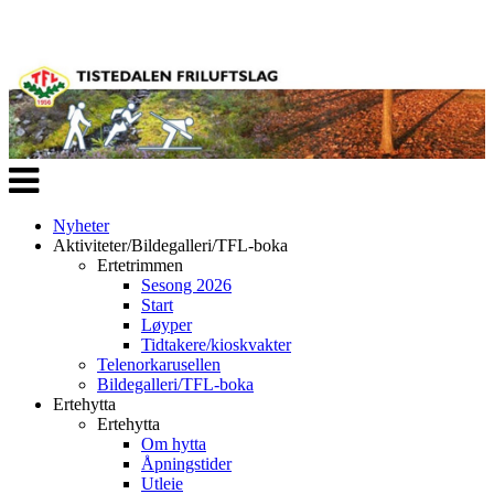
Veksle
navigasjon
Nyheter
Aktiviteter/Bildegalleri/TFL-boka
Ertetrimmen
Sesong 2026
Start
Løyper
Tidtakere/kioskvakter
Telenorkarusellen
Bildegalleri/TFL-boka
Ertehytta
Ertehytta
Om hytta
Åpningstider
Utleie