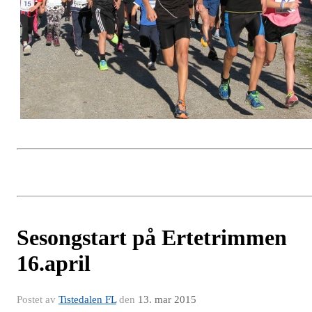
Sesongstart på Ertetrimmen
16.april
Postet av
Tistedalen FL
den
13. mar 2015