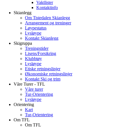
Vaktlister
Kontaktinfo
Skianlegg
Om Tistedalen Skianlegg
Arrangement og treninger
Løypestatus
Lysløype
Kontakt Skianlegg
Skigruppa
Treningstider
Lisens/Forsikring
Klubbtøy
Lysløype
Etiske retningslinjer
Økonomiske retningslinjer
Kontakt Ski og trim
Våre Turer - TFL
Våre turer
Tur-Orientering
Lysløype
Orientering
Kart
Tur-Orientering
Om TFL
Om TFL