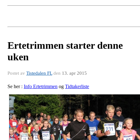
Ertetrimmen starter denne
uken
Postet av
Tistedalen FL
den
13. apr 2015
Se her :
Info Ertetrimmen
og
Tidtakerliste