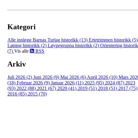
Kategori
Alle innlegg
Barnas Turlag historikk (13)
Ertetrimmen historikk (5)
Løping historikk (2)
Løypegruppa historikk (2)
Orientering histori
(7)
Vis alle
RSS
Arkiv
Juli 2026 (2)
Juni 2026 (9)
Mai 2026 (6)
April 2026 (10)
Mars 202
(18)
Februar 2026 (9)
Januar 2026 (11)
2025 (95)
2024 (87)
2023
(93)
2022 (88)
2021 (67)
2020 (41)
2019 (51)
2018 (51)
2017 (75)
2016 (85)
2015 (70)