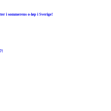
er i sommerens o-løp i Sverige!
7!