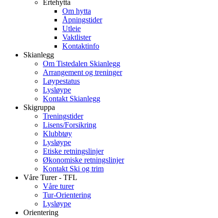
Ertehytta
Om hytta
Åpningstider
Utleie
Vaktlister
Kontaktinfo
Skianlegg
Om Tistedalen Skianlegg
Arrangement og treninger
Løypestatus
Lysløype
Kontakt Skianlegg
Skigruppa
Treningstider
Lisens/Forsikring
Klubbtøy
Lysløype
Etiske retningslinjer
Økonomiske retningslinjer
Kontakt Ski og trim
Våre Turer - TFL
Våre turer
Tur-Orientering
Lysløype
Orientering