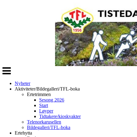
Veksle
navigasjon
Nyheter
Aktiviteter/Bildegalleri/TFL-boka
Ertetrimmen
Sesong 2026
Start
Løyper
Tidtakere/kioskvakter
Telenorkarusellen
Bildegalleri/TFL-boka
Ertehytta