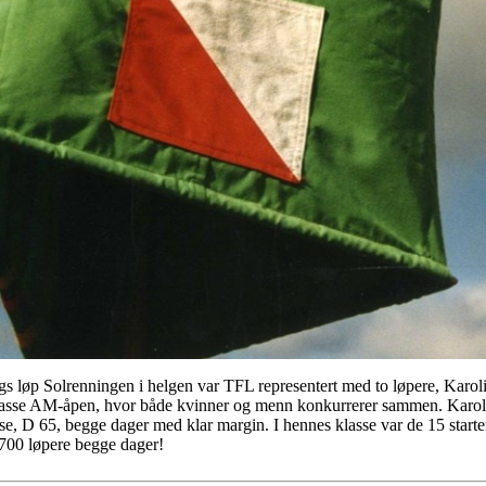
gs løp Solrenningen i helgen var TFL representert med to løpere, Karo
 klasse AM-åpen, hvor både kvinner og menn konkurrerer sammen. Karo
asse, D 65, begge dager med klar margin. I hennes klasse var de 15 star
 700 løpere begge dager!