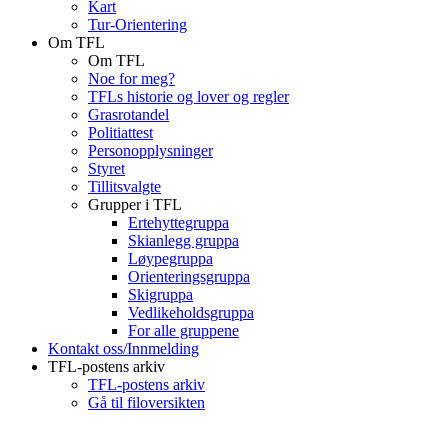
Kart
Tur-Orientering
Om TFL
Om TFL
Noe for meg?
TFLs historie og lover og regler
Grasrotandel
Politiattest
Personopplysninger
Styret
Tillitsvalgte
Grupper i TFL
Ertehyttegruppa
Skianlegg gruppa
Løypegruppa
Orienteringsgruppa
Skigruppa
Vedlikeholdsgruppa
For alle gruppene
Kontakt oss/Innmelding
TFL-postens arkiv
TFL-postens arkiv
Gå til filoversikten