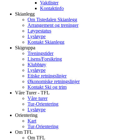
Vaktlister
Kontaktinfo
Skianlegg
Om Tistedalen Skianlegg
Arrangement og treninger
Løypestatus
Lysløype
Kontakt Skianlegg
Skigruppa
Treningstider
Lisens/Forsikring
Klubbtøy
Lysløype
Etiske retningslinjer
Økonomiske retningslinjer
Kontakt Ski og trim
Våre Turer - TFL
Våre turer
Tur-Orientering
Lysløype
Orientering
Kart
Tur-Orientering
Om TFL
Om TFL