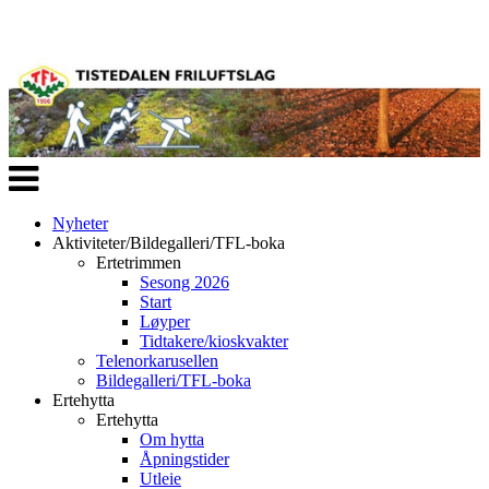
Veksle
navigasjon
Nyheter
Aktiviteter/Bildegalleri/TFL-boka
Ertetrimmen
Sesong 2026
Start
Løyper
Tidtakere/kioskvakter
Telenorkarusellen
Bildegalleri/TFL-boka
Ertehytta
Ertehytta
Om hytta
Åpningstider
Utleie