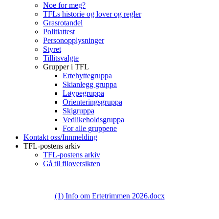
Noe for meg?
TFLs historie og lover og regler
Grasrotandel
Politiattest
Personopplysninger
Styret
Tillitsvalgte
Grupper i TFL
Ertehyttegruppa
Skianlegg gruppa
Løypegruppa
Orienteringsgruppa
Skigruppa
Vedlikeholdsgruppa
For alle gruppene
Kontakt oss/Innmelding
TFL-postens arkiv
TFL-postens arkiv
Gå til filoversikten
(1) Info om Ertetrimmen 2026.docx