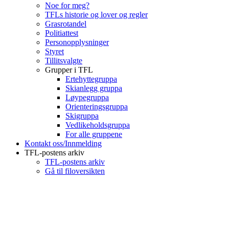
Noe for meg?
TFLs historie og lover og regler
Grasrotandel
Politiattest
Personopplysninger
Styret
Tillitsvalgte
Grupper i TFL
Ertehyttegruppa
Skianlegg gruppa
Løypegruppa
Orienteringsgruppa
Skigruppa
Vedlikeholdsgruppa
For alle gruppene
Kontakt oss/Innmelding
TFL-postens arkiv
TFL-postens arkiv
Gå til filoversikten