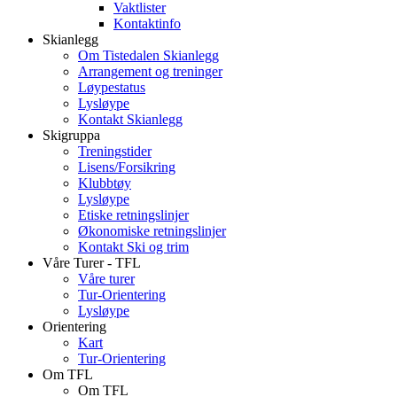
Vaktlister
Kontaktinfo
Skianlegg
Om Tistedalen Skianlegg
Arrangement og treninger
Løypestatus
Lysløype
Kontakt Skianlegg
Skigruppa
Treningstider
Lisens/Forsikring
Klubbtøy
Lysløype
Etiske retningslinjer
Økonomiske retningslinjer
Kontakt Ski og trim
Våre Turer - TFL
Våre turer
Tur-Orientering
Lysløype
Orientering
Kart
Tur-Orientering
Om TFL
Om TFL