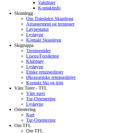
Vaktlister
Kontaktinfo
Skianlegg
Om Tistedalen Skianlegg
Arrangement og treninger
Løypestatus
Lysløype
Kontakt Skianlegg
Skigruppa
Treningstider
Lisens/Forsikring
Klubbtøy
Lysløype
Etiske retningslinjer
Økonomiske retningslinjer
Kontakt Ski og trim
Våre Turer - TFL
Våre turer
Tur-Orientering
Lysløype
Orientering
Kart
Tur-Orientering
Om TFL
Om TFL