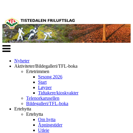
Veksle
navigasjon
Nyheter
Aktiviteter/Bildegalleri/TFL-boka
Ertetrimmen
Sesong 2026
Start
Løyper
Tidtakere/kioskvakter
Telenorkarusellen
Bildegalleri/TFL-boka
Ertehytta
Ertehytta
Om hytta
Åpningstider
Utleie