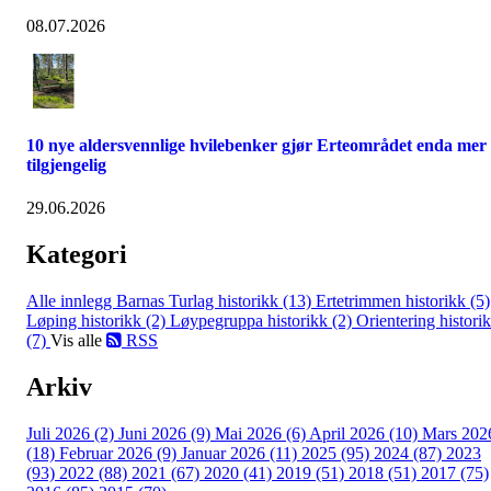
08.07.2026
10 nye aldersvennlige hvilebenker gjør Erteområdet enda mer
tilgjengelig
29.06.2026
Kategori
Alle innlegg
Barnas Turlag historikk (13)
Ertetrimmen historikk (5)
Løping historikk (2)
Løypegruppa historikk (2)
Orientering histori
(7)
Vis alle
RSS
Arkiv
Juli 2026 (2)
Juni 2026 (9)
Mai 2026 (6)
April 2026 (10)
Mars 202
(18)
Februar 2026 (9)
Januar 2026 (11)
2025 (95)
2024 (87)
2023
(93)
2022 (88)
2021 (67)
2020 (41)
2019 (51)
2018 (51)
2017 (75)