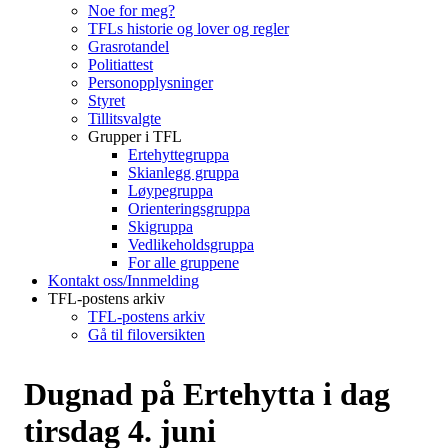
Noe for meg?
TFLs historie og lover og regler
Grasrotandel
Politiattest
Personopplysninger
Styret
Tillitsvalgte
Grupper i TFL
Ertehyttegruppa
Skianlegg gruppa
Løypegruppa
Orienteringsgruppa
Skigruppa
Vedlikeholdsgruppa
For alle gruppene
Kontakt oss/Innmelding
TFL-postens arkiv
TFL-postens arkiv
Gå til filoversikten
Dugnad på Ertehytta i dag
tirsdag 4. juni