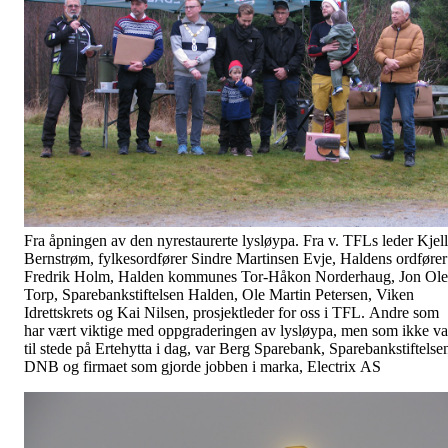
Fra åpningen av den nyrestaurerte lysløypa. Fra v. TFLs leder Kjell
Bernstrøm, fylkesordfører Sindre Martinsen Evje, Haldens ordfører
Fredrik Holm, Halden kommunes Tor-Håkon Norderhaug, Jon Ole
Torp, Sparebankstiftelsen Halden, Ole Martin Petersen, Viken
Idrettskrets og Kai Nilsen, prosjektleder for oss i TFL. Andre som
har vært viktige med oppgraderingen av lysløypa, men som ikke va
til stede på Ertehytta i dag, var Berg Sparebank, Sparebankstiftelse
DNB og firmaet som gjorde jobben i marka, Electrix AS