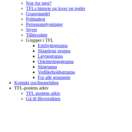
Noe for meg?
TFLs historie og lover og regler
Grasrotandel
Politiattest
Personopplysninger
Styret
Tillitsvalgte
Grupper i TFL
Ertehyttegruppa
Skianlegg gruppa
Løypegruppa
Orienteringsgruppa
Skigruppa
Vedlikeholdsgruppa
For alle gruppene
Kontakt oss/Innmelding
TFL-postens arkiv
TFL-postens arkiv
Gå til filoversikten