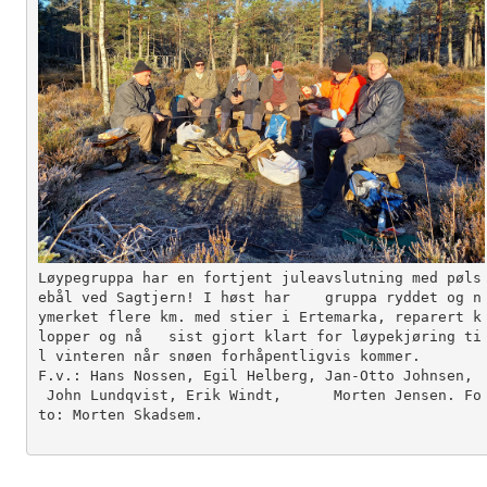
Løypegruppa har en fortjent juleavslutning med pøls
ebål ved Sagtjern! I høst har    gruppa ryddet og n
ymerket flere km. med stier i Ertemarka, reparert k
lopper og nå   sist gjort klart for løypekjøring ti
l vinteren når snøen forhåpentligvis kommer. 

F.v.: Hans Nossen, Egil Helberg, Jan-Otto Johnsen,
 John Lundqvist, Erik Windt,      Morten Jensen. Fo
to: Morten Skadsem.
