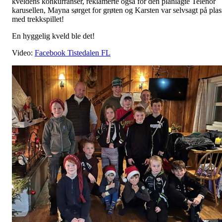
kveldens konkurranser, reklamerte også for den planlagte Telenor
karusellen, Mayna sørget for grøten og Karsten var selvsagt på plas
med trekkspillet!
En hyggelig kveld ble det!
Video:
Facebook Tistedalen FL