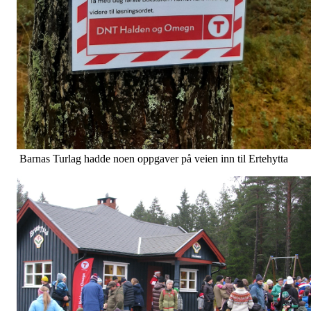
Barnas Turlag hadde noen oppgaver på veien inn til Ertehytta