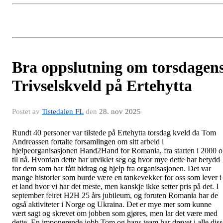
Bra oppslutning om torsdagen
Trivselskveld på Ertehytta
Postet av
Tistedalen FL
den
28. nov 2025
Rundt 40 personer var tilstede på Ertehytta torsdag kveld da Tom
Andreassen fortalte forsamlingen om sitt arbeid i
hjelpeorganisasjonen Hand2Hand for Romania, fra starten i 2000 
til nå. Hvordan dette har utviklet seg og hvor mye dette har betydd
for dem som har fått bidrag og hjelp fra organisasjonen. Det var
mange historier som burde være en tankevekker for oss som lever i
et land hvor vi har det meste, men kanskje ikke setter pris på det. I
september feiret H2H 25 års jubileum, og foruten Romania har de
også aktiviteter i Norge og Ukraina. Det er mye mer som kunne
vært sagt og skrevet om jobben som gjøres, men lar det være med
dette. En imponerende jobb Tom og hans team har drevet i alle diss