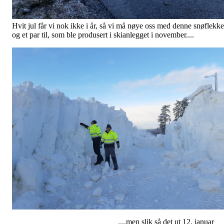
Hvit jul får vi nok ikke i år, så vi må nøye oss med denne snøflekk
og et par til, som ble produsert i skianlegget i november....
....men slik så det ut 12. januar