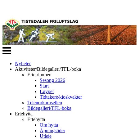
Veksle
navigasjon
Nyheter
Aktiviteter/Bildegalleri/TFL-boka
Ertetrimmen
Sesong 2026
Start
Løyper
Tidtakere/kioskvakter
Telenorkarusellen
Bildegalleri/TFL-boka
Ertehytta
Ertehytta
Om hytta
Åpningstider
Utleie