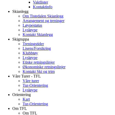
Vaktlister
Kontaktinfo
Skianlegg
Om Tistedalen Skianlegg
Arrangement og treninger
Løypestatus
Lysløype
Kontakt Skianlegg
Skigruppa
Treningstider
Lisens/Forsikring
Klubbtøy
Lysløype
Etiske retningslinjer
Økonomiske retningslinjer
Kontakt Ski og trim
Våre Turer - TFL
Våre turer
Tur-Orientering
Lysløype
Orientering
Kart
Tur-Orientering
Om TFL
Om TFL