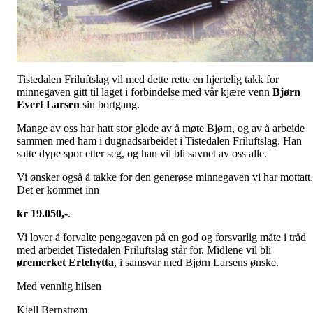
Tistedalen Friluftslag vil med dette rette en hjertelig takk for
minnegaven gitt til laget i forbindelse med vår kjære venn
Bjørn
Evert Larsen
sin bortgang.
Mange av oss har hatt stor glede av å møte Bjørn, og av å arbeide
sammen med ham i dugnadsarbeidet i Tistedalen Friluftslag. Han
satte dype spor etter seg, og han vil bli savnet av oss alle.
Vi ønsker også å takke for den generøse minnegaven vi har mottatt.
Det er kommet inn
kr 19.050,-
.
Vi lover å forvalte pengegaven på en god og forsvarlig måte i tråd
med arbeidet Tistedalen Friluftslag står for. Midlene vil bli
øremerket Ertehytta
, i samsvar med Bjørn Larsens ønske.
Med vennlig hilsen
Kjell Bernstrøm