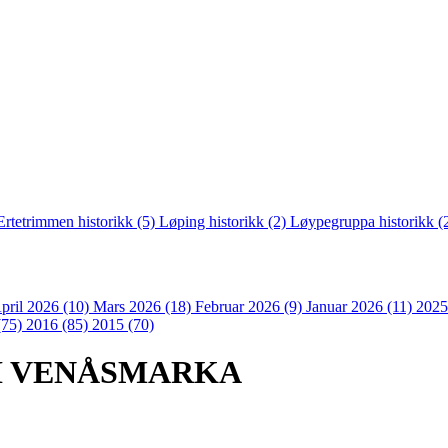
Ertetrimmen historikk (5)
Løping historikk (2)
Løypegruppa historikk (
pril 2026 (10)
Mars 2026 (18)
Februar 2026 (9)
Januar 2026 (11)
2025
(75)
2016 (85)
2015 (70)
I VENÅSMARKA