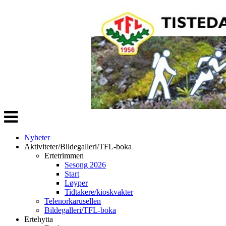
Veksle
navigasjon
Nyheter
Aktiviteter/Bildegalleri/TFL-boka
Ertetrimmen
Sesong 2026
Start
Løyper
Tidtakere/kioskvakter
Telenorkarusellen
Bildegalleri/TFL-boka
Ertehytta