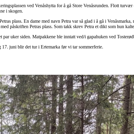
keringsplassen ved Venåshytta for å gå Store Venåsrunden. Flott turvær
inne i skogen.
etras plass. En dame med navn Petra var så glad i å gå i Venåsmarka, men
med påskriften Petras plass. Som takk skrev Petra et dikt som hun kalte
et par uker siden. Matpakkene ble inntatt ved/i gapahuken ved Tosterød
17. juni blir det tur i Ertemarka før vi tar sommerferie.