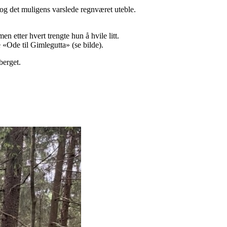
 og det muligens varslede regnværet uteble.
 etter hvert trengte hun å hvile litt.
 «Ode til Gimlegutta» (se bilde).
berget.