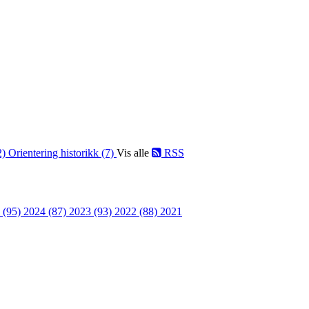
2)
Orientering historikk (7)
Vis alle
RSS
 (95)
2024 (87)
2023 (93)
2022 (88)
2021