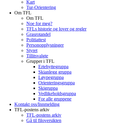
Kart
Tur-Orientering
Om TFL
Om TFL
Noe for meg?
TFLs historie og lover og regler
Grasrotandel
Politiattest
Personopplysninger
Styret
Tillitsvalgte
Grupper i TFL
Ertehyttegruppa
Skianlegg gruppa
Løypegruppa
Orienteringsgruppa
Skigruppa
Vedlikeholdsgruppa
For alle gruppene
Kontakt oss/Innmelding
TFL-postens arkiv
TFL-postens arkiv
Gå til filoversikten