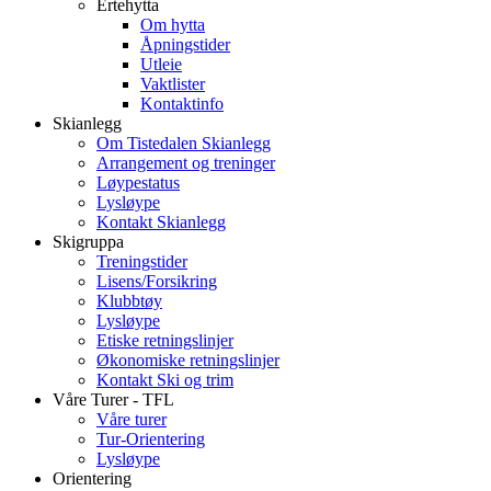
Ertehytta
Om hytta
Åpningstider
Utleie
Vaktlister
Kontaktinfo
Skianlegg
Om Tistedalen Skianlegg
Arrangement og treninger
Løypestatus
Lysløype
Kontakt Skianlegg
Skigruppa
Treningstider
Lisens/Forsikring
Klubbtøy
Lysløype
Etiske retningslinjer
Økonomiske retningslinjer
Kontakt Ski og trim
Våre Turer - TFL
Våre turer
Tur-Orientering
Lysløype
Orientering