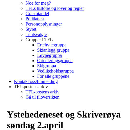
Noe for meg?
TFLs historie og lover og regler
Grasrotandel
Politiattest
Personopplysninger
Styret
Tillitsvalgte
Grupper i TFL
Ertehyttegruppa
Skianlegg gruppa
Løypegruppa
Orienteringsgruppa
Skigruppa
Vedlikeholdsgruppa
For alle gruppene
Kontakt oss/Innmelding
TFL-postens arkiv
TFL-postens arkiv
Gå til filoversikten
Ystehedeneset og Skriverøya
søndag 2.april