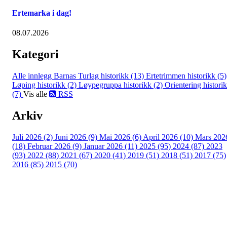
Ertemarka i dag!
08.07.2026
Kategori
Alle innlegg
Barnas Turlag historikk (13)
Ertetrimmen historikk (5)
Løping historikk (2)
Løypegruppa historikk (2)
Orientering histori
(7)
Vis alle
RSS
Arkiv
Juli 2026 (2)
Juni 2026 (9)
Mai 2026 (6)
April 2026 (10)
Mars 202
(18)
Februar 2026 (9)
Januar 2026 (11)
2025 (95)
2024 (87)
2023
(93)
2022 (88)
2021 (67)
2020 (41)
2019 (51)
2018 (51)
2017 (75)
2016 (85)
2015 (70)