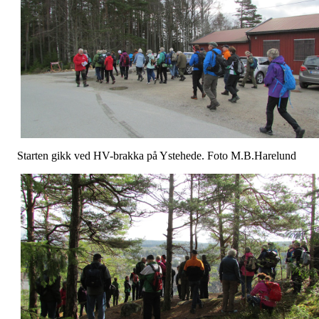
Starten gikk ved HV-brakka på Ystehede. Foto M.B.Harelund