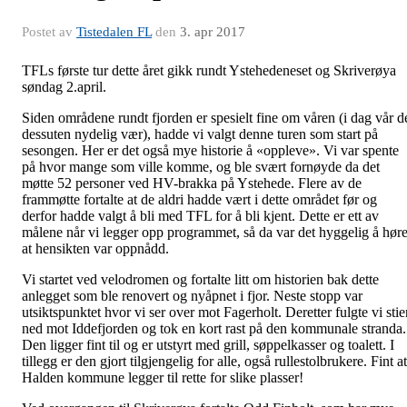
Postet av
Tistedalen FL
den
3. apr 2017
TFLs første tur dette året gikk rundt Ystehedeneset og Skriverøya
søndag 2.april.
Siden områdene rundt fjorden er spesielt fine om våren (i dag vår d
dessuten nydelig vær), hadde vi valgt denne turen som start på
sesongen. Her er det også mye historie å «oppleve». Vi var spente
på hvor mange som ville komme, og ble svært fornøyde da det
møtte 52 personer ved HV-brakka på Ystehede. Flere av de
frammøtte fortalte at de aldri hadde vært i dette området før og
derfor hadde valgt å bli med TFL for å bli kjent. Dette er ett av
målene når vi legger opp programmet, så da var det hyggelig å hør
at hensikten var oppnådd.
Vi startet ved velodromen og fortalte litt om historien bak dette
anlegget som ble renovert og nyåpnet i fjor. Neste stopp var
utsiktspunktet hvor vi ser over mot Fagerholt. Deretter fulgte vi stie
ned mot Iddefjorden og tok en kort rast på den kommunale stranda.
Den ligger fint til og er utstyrt med grill, søppelkasser og toalett. I
tillegg er den gjort tilgjengelig for alle, også rullestolbrukere. Fint at
Halden kommune legger til rette for slike plasser!