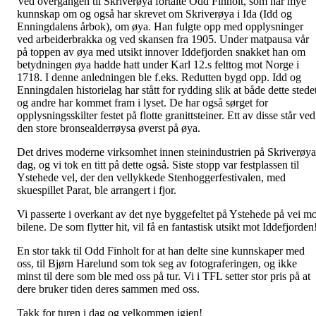
Ved overgangen til Skriverøya fortalte Odd Finholt, som har mye
kunnskap om og også har skrevet om Skriverøya i Ida (Idd og
Enningdalens årbok), om øya. Han fulgte opp med opplysninger
ved arbeiderbrakka og ved skansen fra 1905. Under matpausa vår
på toppen av øya med utsikt innover Iddefjorden snakket han om
betydningen øya hadde hatt under Karl 12.s felttog mot Norge i
1718. I denne anledningen ble f.eks. Redutten bygd opp. Idd og
Enningdalen historielag har stått for rydding slik at både dette stede
og andre har kommet fram i lyset. De har også sørget for
opplysningsskilter festet på flotte granittsteiner. Ett av disse står ved
den store bronsealderrøysa øverst på øya.
Det drives moderne virksomhet innen steinindustrien på Skriverøya
dag, og vi tok en titt på dette også. Siste stopp var festplassen til
Ystehede vel, der den vellykkede Stenhoggerfestivalen, med
skuespillet Parat, ble arrangert i fjor.
Vi passerte i overkant av det nye byggefeltet på Ystehede på vei mo
bilene. De som flytter hit, vil få en fantastisk utsikt mot Iddefjorden
En stor takk til Odd Finholt for at han delte sine kunnskaper med
oss, til Bjørn Harelund som tok seg av fotograferingen, og ikke
minst til dere som ble med oss på tur. Vi i TFL setter stor pris på at
dere bruker tiden deres sammen med oss.
Takk for turen i dag og velkommen igjen!