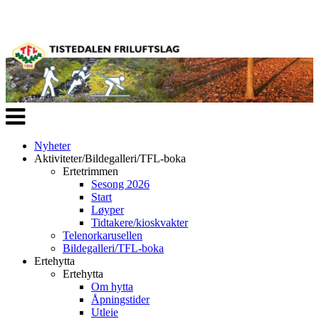
Veksle
navigasjon
Nyheter
Aktiviteter/Bildegalleri/TFL-boka
Ertetrimmen
Sesong 2026
Start
Løyper
Tidtakere/kioskvakter
Telenorkarusellen
Bildegalleri/TFL-boka
Ertehytta
Ertehytta
Om hytta
Åpningstider
Utleie