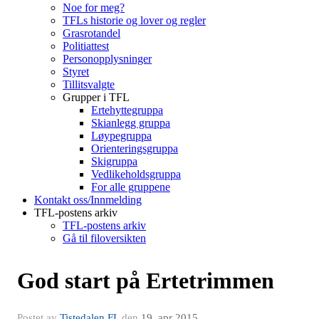
Noe for meg?
TFLs historie og lover og regler
Grasrotandel
Politiattest
Personopplysninger
Styret
Tillitsvalgte
Grupper i TFL
Ertehyttegruppa
Skianlegg gruppa
Løypegruppa
Orienteringsgruppa
Skigruppa
Vedlikeholdsgruppa
For alle gruppene
Kontakt oss/Innmelding
TFL-postens arkiv
TFL-postens arkiv
Gå til filoversikten
God start på Ertetrimmen
Postet av
Tistedalen FL
den
19. apr 2015