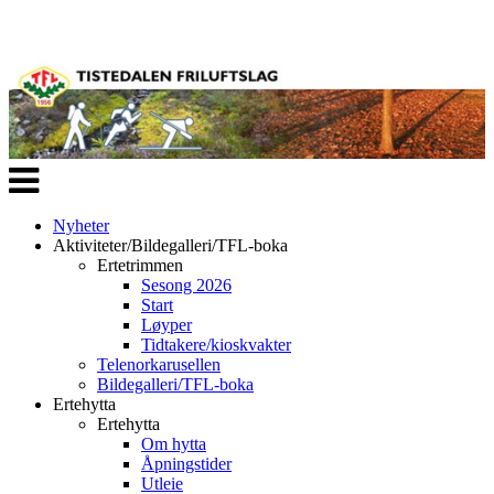
Veksle
navigasjon
Nyheter
Aktiviteter/Bildegalleri/TFL-boka
Ertetrimmen
Sesong 2026
Start
Løyper
Tidtakere/kioskvakter
Telenorkarusellen
Bildegalleri/TFL-boka
Ertehytta
Ertehytta
Om hytta
Åpningstider
Utleie