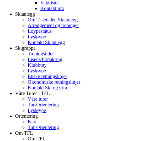
Vaktlister
Kontaktinfo
Skianlegg
Om Tistedalen Skianlegg
Arrangement og treninger
Løypestatus
Lysløype
Kontakt Skianlegg
Skigruppa
Treningstider
Lisens/Forsikring
Klubbtøy
Lysløype
Etiske retningslinjer
Økonomiske retningslinjer
Kontakt Ski og trim
Våre Turer - TFL
Våre turer
Tur-Orientering
Lysløype
Orientering
Kart
Tur-Orientering
Om TFL
Om TFL