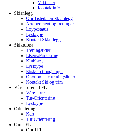
Vaktlister
Kontaktinfo
Skianlegg
Om Tistedalen Skianlegg
Arrangement og treninger
Løypestatus
Lysløype
Kontakt Skianlegg
Skigruppa
Treningstider
Lisens/Forsikring
Klubbtøy
Lysløype
Etiske retningslinjer
Økonomiske retningslinjer
Kontakt Ski og trim
Våre Turer - TFL
Våre turer
Tur-Orientering
Lysløype
Orientering
Kart
Tur-Orientering
Om TFL
Om TFL