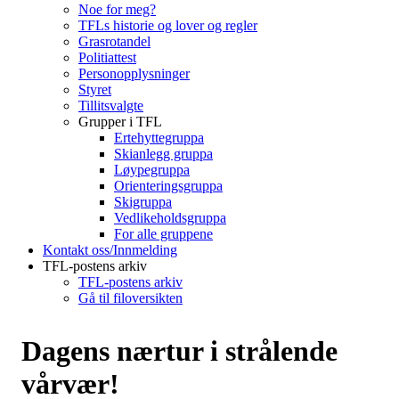
Noe for meg?
TFLs historie og lover og regler
Grasrotandel
Politiattest
Personopplysninger
Styret
Tillitsvalgte
Grupper i TFL
Ertehyttegruppa
Skianlegg gruppa
Løypegruppa
Orienteringsgruppa
Skigruppa
Vedlikeholdsgruppa
For alle gruppene
Kontakt oss/Innmelding
TFL-postens arkiv
TFL-postens arkiv
Gå til filoversikten
Dagens nærtur i strålende
vårvær!