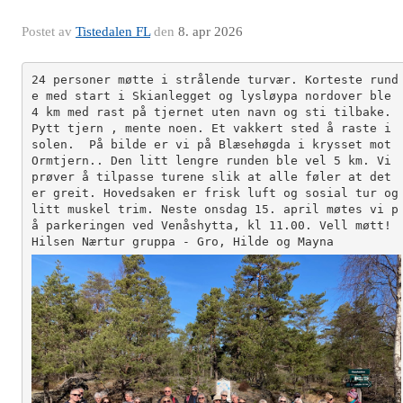
Postet av
Tistedalen FL
den
8. apr 2026
24 personer møtte i strålende turvær. Korteste rund
e med start i Skianlegget og lysløypa nordover ble 
4 km med rast på tjernet uten navn og sti tilbake. 
Pytt tjern , mente noen. Et vakkert sted å raste i 
solen.  På bilde er vi på Blæsehøgda i krysset mot 
Ormtjern.. Den litt lengre runden ble vel 5 km. Vi 
prøver å tilpasse turene slik at alle føler at det 
er greit. Hovedsaken er frisk luft og sosial tur og 
litt muskel trim. Neste onsdag 15. april møtes vi p
å parkeringen ved Venåshytta, kl 11.00. Vell møtt! 
