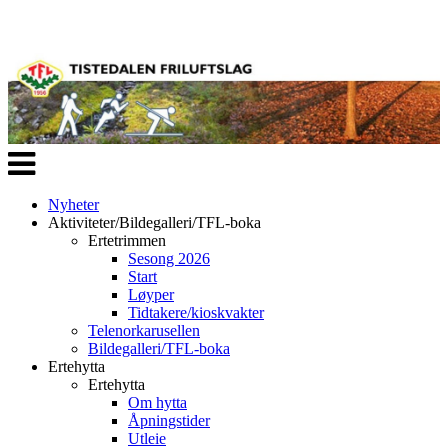
Veksle
navigasjon
Nyheter
Aktiviteter/Bildegalleri/TFL-boka
Ertetrimmen
Sesong 2026
Start
Løyper
Tidtakere/kioskvakter
Telenorkarusellen
Bildegalleri/TFL-boka
Ertehytta
Ertehytta
Om hytta
Åpningstider
Utleie