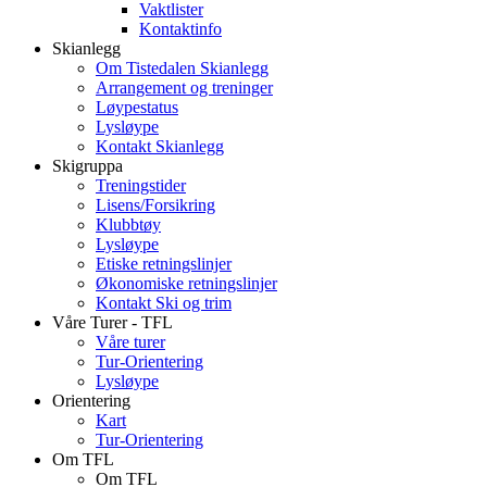
Vaktlister
Kontaktinfo
Skianlegg
Om Tistedalen Skianlegg
Arrangement og treninger
Løypestatus
Lysløype
Kontakt Skianlegg
Skigruppa
Treningstider
Lisens/Forsikring
Klubbtøy
Lysløype
Etiske retningslinjer
Økonomiske retningslinjer
Kontakt Ski og trim
Våre Turer - TFL
Våre turer
Tur-Orientering
Lysløype
Orientering
Kart
Tur-Orientering
Om TFL
Om TFL