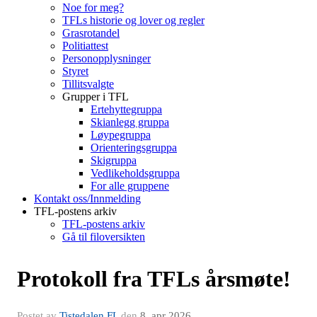
Noe for meg?
TFLs historie og lover og regler
Grasrotandel
Politiattest
Personopplysninger
Styret
Tillitsvalgte
Grupper i TFL
Ertehyttegruppa
Skianlegg gruppa
Løypegruppa
Orienteringsgruppa
Skigruppa
Vedlikeholdsgruppa
For alle gruppene
Kontakt oss/Innmelding
TFL-postens arkiv
TFL-postens arkiv
Gå til filoversikten
Protokoll fra TFLs årsmøte!
Postet av
Tistedalen FL
den
8. apr 2026