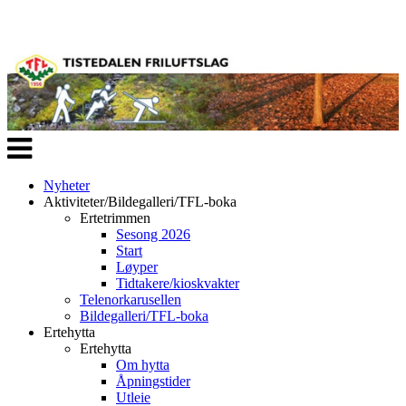
Veksle
navigasjon
Nyheter
Aktiviteter/Bildegalleri/TFL-boka
Ertetrimmen
Sesong 2026
Start
Løyper
Tidtakere/kioskvakter
Telenorkarusellen
Bildegalleri/TFL-boka
Ertehytta
Ertehytta
Om hytta
Åpningstider
Utleie