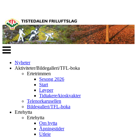
Veksle
navigasjon
Nyheter
Aktiviteter/Bildegalleri/TFL-boka
Ertetrimmen
Sesong 2026
Start
Løyper
Tidtakere/kioskvakter
Telenorkarusellen
Bildegalleri/TFL-boka
Ertehytta
Ertehytta
Om hytta
Åpningstider
Utleie