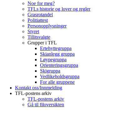
Noe for meg?
TFLs historie og lover og regler
Grasrotandel
Politiattest
Personopplysninger
Styret
Tillitsvalgte
Grupper i TFL
Ertehyttegruppa
Skianlegg gruppa
Løypegruppa
Orienteringsgruppa
Skigruppa
Vedlikeholdsgruppa
For alle gruppene
Kontakt oss/Innmelding
TFL-postens arkiv
TFL-postens arkiv
Gå til filoversikten