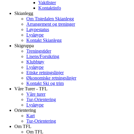
Vaktlister
Kontaktinfo
Skianlegg
Om Tistedalen Skianlegg
Arrangement og treninger
Løypestatus
Lysløype
Kontakt Skianlegg
Skigruppa
Treningstider
Lisens/Forsikring
Klubbtøy
Lysløype
Etiske retningslinjer
Økonomiske retningslinjer
Kontakt Ski og trim
Våre Turer - TFL
Våre turer
Tur-Orientering
Lysløype
Orientering
Kart
Tur-Orientering
Om TFL
Om TFL