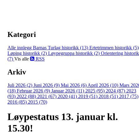
Kategori
Alle innlegg
Barnas Turlag historikk (13)
Ertetrimmen historikk (5)
Løping historikk (2)
Løypegruppa historikk (2)
Orientering histori
(7)
Vis alle
RSS
Arkiv
Juli 2026 (2)
Juni 2026 (9)
Mai 2026 (6)
April 2026 (10)
Mars 202
(18)
Februar 2026 (9)
Januar 2026 (11)
2025 (95)
2024 (87)
2023
(93)
2022 (88)
2021 (67)
2020 (41)
2019 (51)
2018 (51)
2017 (75)
2016 (85)
2015 (70)
Løypestatus 13. januar kl.
15.30!