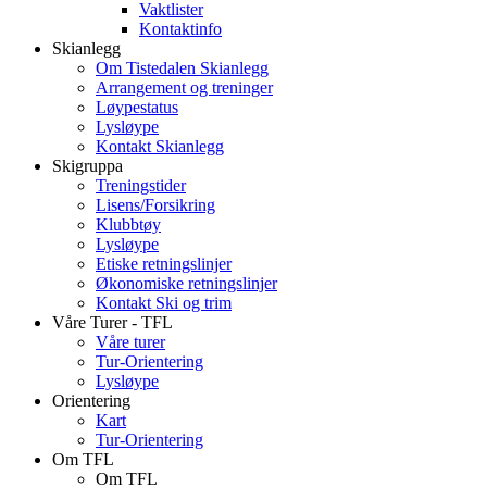
Vaktlister
Kontaktinfo
Skianlegg
Om Tistedalen Skianlegg
Arrangement og treninger
Løypestatus
Lysløype
Kontakt Skianlegg
Skigruppa
Treningstider
Lisens/Forsikring
Klubbtøy
Lysløype
Etiske retningslinjer
Økonomiske retningslinjer
Kontakt Ski og trim
Våre Turer - TFL
Våre turer
Tur-Orientering
Lysløype
Orientering
Kart
Tur-Orientering
Om TFL
Om TFL