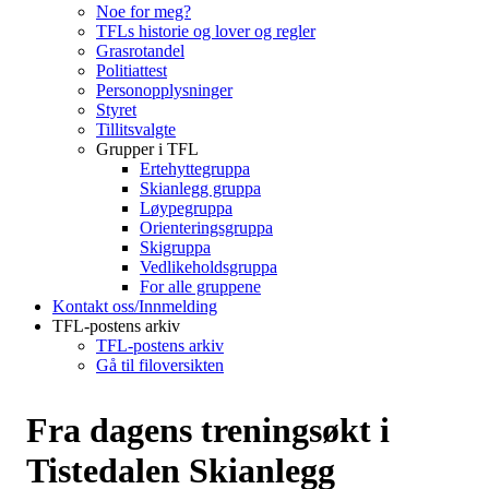
Noe for meg?
TFLs historie og lover og regler
Grasrotandel
Politiattest
Personopplysninger
Styret
Tillitsvalgte
Grupper i TFL
Ertehyttegruppa
Skianlegg gruppa
Løypegruppa
Orienteringsgruppa
Skigruppa
Vedlikeholdsgruppa
For alle gruppene
Kontakt oss/Innmelding
TFL-postens arkiv
TFL-postens arkiv
Gå til filoversikten
Fra dagens treningsøkt i
Tistedalen Skianlegg