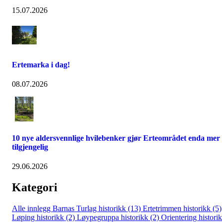
15.07.2026
Ertemarka i dag!
08.07.2026
10 nye aldersvennlige hvilebenker gjør Erteområdet enda mer
tilgjengelig
29.06.2026
Kategori
Alle innlegg
Barnas Turlag historikk (13)
Ertetrimmen historikk (5)
Løping historikk (2)
Løypegruppa historikk (2)
Orientering histori