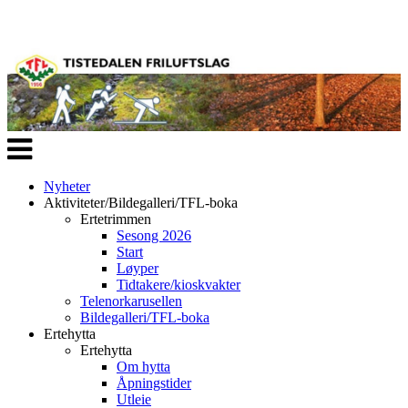
Veksle
navigasjon
Nyheter
Aktiviteter/Bildegalleri/TFL-boka
Ertetrimmen
Sesong 2026
Start
Løyper
Tidtakere/kioskvakter
Telenorkarusellen
Bildegalleri/TFL-boka
Ertehytta
Ertehytta
Om hytta
Åpningstider
Utleie