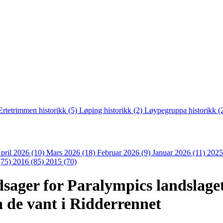
Ertetrimmen historikk (5)
Løping historikk (2)
Løypegruppa historikk (
pril 2026 (10)
Mars 2026 (18)
Februar 2026 (9)
Januar 2026 (11)
2025
(75)
2016 (85)
2015 (70)
sager for Paralympics landslaget
 de vant i Ridderrennet