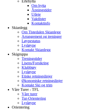
Ertehytta
Om hytta
Åpningstider
Utleie
Vaktlister
Kontaktinfo
Skianlegg
Om Tistedalen Skianlegg
Arrangement og treninger
Løypestatus
Lysløype
Kontakt Skianlegg
Skigruppa
Treningstider
Lisens/Forsikring
Klubbtøy
Lysløype
Etiske retningslinjer
Økonomiske retningslinjer
Kontakt Ski og trim
Våre Turer - TFL
Våre turer
Tur-Orientering
Lysløype
Orientering