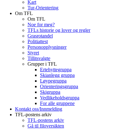
Kart
Tur-Orientering
Om TFL
Om TFL
Noe for meg?
TFLs historie og lover og regler
Grasrotandel
Politiattest
Personopplysninger
Styret
Tillitsvalgte
Grupper i TFL
Ertehyttegruppa
Skianlegg gruppa
Løypegruppa
Orienteringsgruppa
Skigruppa
Vedlikeholdsgruppa
For alle gruppene
Kontakt oss/Innmelding
TFL-postens arkiv
TFL-postens arkiv
Gå til filoversikten