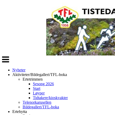
Veksle
navigasjon
Nyheter
Aktiviteter/Bildegalleri/TFL-boka
Ertetrimmen
Sesong 2026
Start
Løyper
Tidtakere/kioskvakter
Telenorkarusellen
Bildegalleri/TFL-boka
Ertehytta