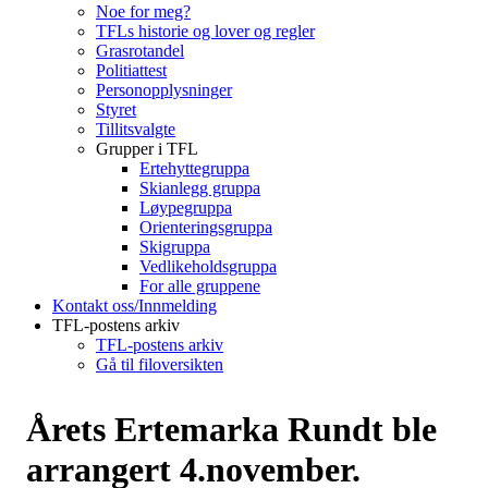
Noe for meg?
TFLs historie og lover og regler
Grasrotandel
Politiattest
Personopplysninger
Styret
Tillitsvalgte
Grupper i TFL
Ertehyttegruppa
Skianlegg gruppa
Løypegruppa
Orienteringsgruppa
Skigruppa
Vedlikeholdsgruppa
For alle gruppene
Kontakt oss/Innmelding
TFL-postens arkiv
TFL-postens arkiv
Gå til filoversikten
Årets Ertemarka Rundt ble
arrangert 4.november.