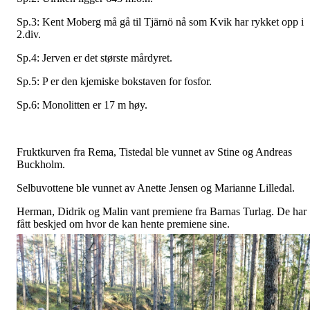
Sp.3: Kent Moberg må gå til Tjärnö nå som Kvik har rykket opp i
2.div.
Sp.4: Jerven er det største mårdyret.
Sp.5: P er den kjemiske bokstaven for fosfor.
Sp.6: Monolitten er 17 m høy.
Fruktkurven fra Rema, Tistedal ble vunnet av Stine og Andreas
Buckholm.
Selbuvottene ble vunnet av Anette Jensen og Marianne Lilledal.
Herman, Didrik og Malin vant premiene fra Barnas Turlag. De har
fått beskjed om hvor de kan hente premiene sine.