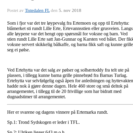
Postet av
Tistedalen FL
den
5. nov 2018
Som i fjor var det tre løypevalg fra Ertemoen og opp til Ertehytta:
blåmerket sti rundt Lille Erte, Ertevannsstien eller grusveien. Langs
alle løypene var det hengt opp spørsmål for voksne og barn. Ved
stien rundt Lille Erte satt Jan-Gunnar og Karsten ved bålet. Der fik
voksne servert skikkelig bålkaffe, og barna fikk saft og kunne grille
seg ei pølse.
Ved Ertehytta var det salg av pølser og solbærtoddy fra telt ute på
plassen, i tillegg kunne barna grille pinnebrød fra Barnas Turlag.
Ertehytta var selvfølgelig også åpen for anledningen og hyttevakte
hadde nok å gjøre denne dagen. Hele 460 store og små deltok på
arrangementet, i tillegg til de 20 frivillige som har bidratt med
dugnadstimer til arrangementet.
Her er svarene og dagens vinnere på Ertemarka rundt.
Sp.1: Trond Sydskogen er leder i TFL.
Sp.2: Ulriken ligger 643 m.o.h.