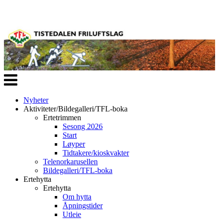
Veksle
navigasjon
Nyheter
Aktiviteter/Bildegalleri/TFL-boka
Ertetrimmen
Sesong 2026
Start
Løyper
Tidtakere/kioskvakter
Telenorkarusellen
Bildegalleri/TFL-boka
Ertehytta
Ertehytta
Om hytta
Åpningstider
Utleie