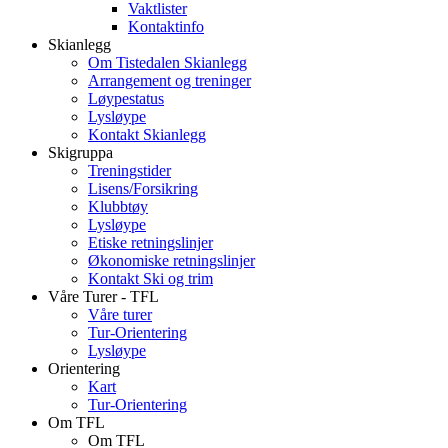
Vaktlister
Kontaktinfo
Skianlegg
Om Tistedalen Skianlegg
Arrangement og treninger
Løypestatus
Lysløype
Kontakt Skianlegg
Skigruppa
Treningstider
Lisens/Forsikring
Klubbtøy
Lysløype
Etiske retningslinjer
Økonomiske retningslinjer
Kontakt Ski og trim
Våre Turer - TFL
Våre turer
Tur-Orientering
Lysløype
Orientering
Kart
Tur-Orientering
Om TFL
Om TFL