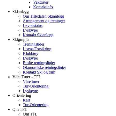
Vaktlister
Kontaktinfo
Skianlegg
Om Tistedalen Skianlegg
Arrangement og treninger
Løypestatus
Lysløype
Kontakt Skianlegg
Skigruppa
Treningstider
Lisens/Forsikring
Klubbtøy
Lysløype
Etiske retningslinjer
Økonomiske retningslinjer
Kontakt Ski og trim
Våre Turer - TFL
Våre turer
Tur-Orientering
Lysløype
Orientering
Kart
Tur-Orientering
Om TFL
Om TFL