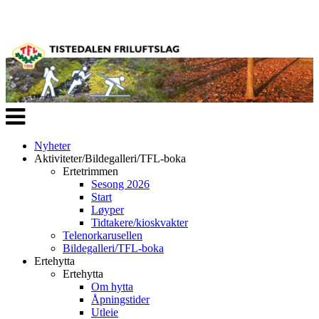
Veksle
navigasjon
Nyheter
Aktiviteter/Bildegalleri/TFL-boka
Ertetrimmen
Sesong 2026
Start
Løyper
Tidtakere/kioskvakter
Telenorkarusellen
Bildegalleri/TFL-boka
Ertehytta
Ertehytta
Om hytta
Åpningstider
Utleie