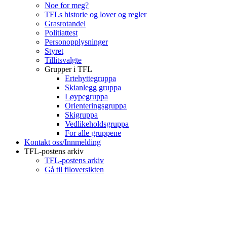
Noe for meg?
TFLs historie og lover og regler
Grasrotandel
Politiattest
Personopplysninger
Styret
Tillitsvalgte
Grupper i TFL
Ertehyttegruppa
Skianlegg gruppa
Løypegruppa
Orienteringsgruppa
Skigruppa
Vedlikeholdsgruppa
For alle gruppene
Kontakt oss/Innmelding
TFL-postens arkiv
TFL-postens arkiv
Gå til filoversikten