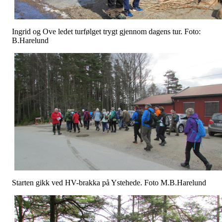
Ingrid og Ove ledet turfølget trygt gjennom dagens tur. Foto:
B.Harelund
Starten gikk ved HV-brakka på Ystehede. Foto M.B.Harelund