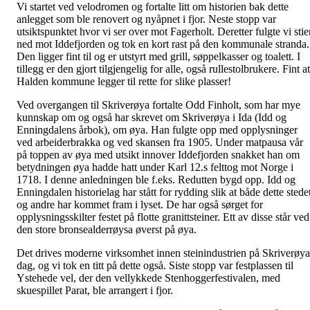
Vi startet ved velodromen og fortalte litt om historien bak dette
anlegget som ble renovert og nyåpnet i fjor. Neste stopp var
utsiktspunktet hvor vi ser over mot Fagerholt. Deretter fulgte vi stie
ned mot Iddefjorden og tok en kort rast på den kommunale stranda.
Den ligger fint til og er utstyrt med grill, søppelkasser og toalett. I
tillegg er den gjort tilgjengelig for alle, også rullestolbrukere. Fint at
Halden kommune legger til rette for slike plasser!
Ved overgangen til Skriverøya fortalte Odd Finholt, som har mye
kunnskap om og også har skrevet om Skriverøya i Ida (Idd og
Enningdalens årbok), om øya. Han fulgte opp med opplysninger
ved arbeiderbrakka og ved skansen fra 1905. Under matpausa vår
på toppen av øya med utsikt innover Iddefjorden snakket han om
betydningen øya hadde hatt under Karl 12.s felttog mot Norge i
1718. I denne anledningen ble f.eks. Redutten bygd opp. Idd og
Enningdalen historielag har stått for rydding slik at både dette stede
og andre har kommet fram i lyset. De har også sørget for
opplysningsskilter festet på flotte granittsteiner. Ett av disse står ved
den store bronsealderrøysa øverst på øya.
Det drives moderne virksomhet innen steinindustrien på Skriverøya
dag, og vi tok en titt på dette også. Siste stopp var festplassen til
Ystehede vel, der den vellykkede Stenhoggerfestivalen, med
skuespillet Parat, ble arrangert i fjor.