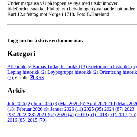
Under matpausa vår på toppen av øya med utsikt innover
Iddefjorden snakket Finholt om betydningen øya hadde hatt under
Karl 12.s felttog mot Norge i 1718. Foto B.Harelund
Logg inn for å skrive en kommentar.
Kategori
Alle innlegg
Barnas Turlag historikk (13)
Ertetrimmen historikk (5)
Løping historikk (2)
Løypegruppa historikk (2)
Orientering histori
(7)
Vis alle
RSS
Arkiv
Juli 2026 (2)
Juni 2026 (9)
Mai 2026 (6)
April 2026 (10)
Mars 202
(18)
Februar 2026 (9)
Januar 2026 (11)
2025 (95)
2024 (87)
2023
(93)
2022 (88)
2021 (67)
2020 (41)
2019 (51)
2018 (51)
2017 (75)
2016 (85)
2015 (70)