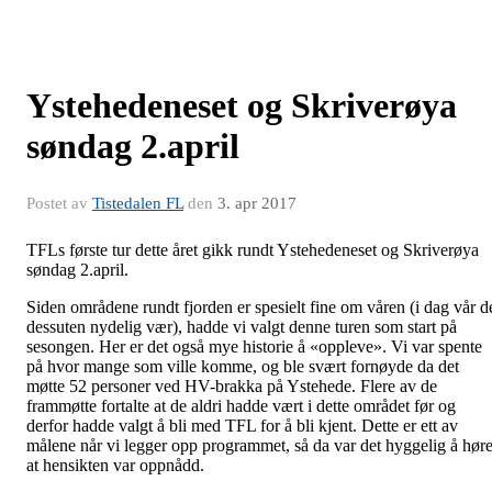
Ystehedeneset og Skriverøya
søndag 2.april
Postet av
Tistedalen FL
den
3. apr 2017
TFLs første tur dette året gikk rundt Ystehedeneset og Skriverøya
søndag 2.april.
Siden områdene rundt fjorden er spesielt fine om våren (i dag vår d
dessuten nydelig vær), hadde vi valgt denne turen som start på
sesongen. Her er det også mye historie å «oppleve». Vi var spente
på hvor mange som ville komme, og ble svært fornøyde da det
møtte 52 personer ved HV-brakka på Ystehede. Flere av de
frammøtte fortalte at de aldri hadde vært i dette området før og
derfor hadde valgt å bli med TFL for å bli kjent. Dette er ett av
målene når vi legger opp programmet, så da var det hyggelig å hør
at hensikten var oppnådd.