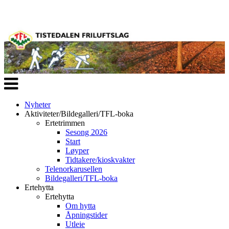
Veksle
navigasjon
Nyheter
Aktiviteter/Bildegalleri/TFL-boka
Ertetrimmen
Sesong 2026
Start
Løyper
Tidtakere/kioskvakter
Telenorkarusellen
Bildegalleri/TFL-boka
Ertehytta
Ertehytta
Om hytta
Åpningstider
Utleie