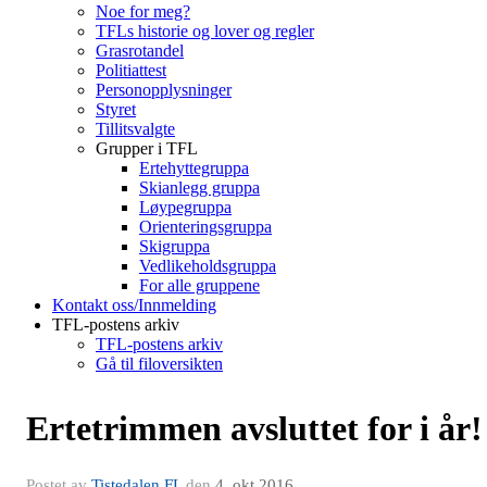
Noe for meg?
TFLs historie og lover og regler
Grasrotandel
Politiattest
Personopplysninger
Styret
Tillitsvalgte
Grupper i TFL
Ertehyttegruppa
Skianlegg gruppa
Løypegruppa
Orienteringsgruppa
Skigruppa
Vedlikeholdsgruppa
For alle gruppene
Kontakt oss/Innmelding
TFL-postens arkiv
TFL-postens arkiv
Gå til filoversikten
Ertetrimmen avsluttet for i år!
Postet av
Tistedalen FL
den
4. okt 2016