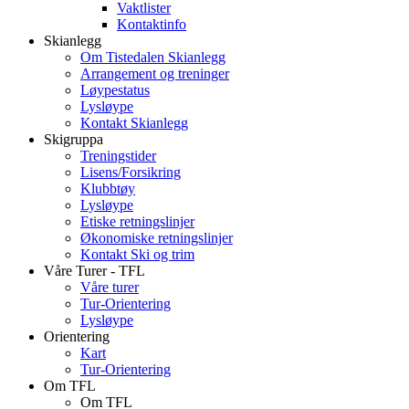
Vaktlister
Kontaktinfo
Skianlegg
Om Tistedalen Skianlegg
Arrangement og treninger
Løypestatus
Lysløype
Kontakt Skianlegg
Skigruppa
Treningstider
Lisens/Forsikring
Klubbtøy
Lysløype
Etiske retningslinjer
Økonomiske retningslinjer
Kontakt Ski og trim
Våre Turer - TFL
Våre turer
Tur-Orientering
Lysløype
Orientering
Kart
Tur-Orientering
Om TFL
Om TFL