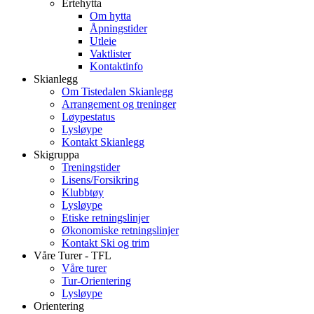
Ertehytta
Om hytta
Åpningstider
Utleie
Vaktlister
Kontaktinfo
Skianlegg
Om Tistedalen Skianlegg
Arrangement og treninger
Løypestatus
Lysløype
Kontakt Skianlegg
Skigruppa
Treningstider
Lisens/Forsikring
Klubbtøy
Lysløype
Etiske retningslinjer
Økonomiske retningslinjer
Kontakt Ski og trim
Våre Turer - TFL
Våre turer
Tur-Orientering
Lysløype
Orientering