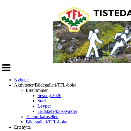
Veksle
navigasjon
Nyheter
Aktiviteter/Bildegalleri/TFL-boka
Ertetrimmen
Sesong 2026
Start
Løyper
Tidtakere/kioskvakter
Telenorkarusellen
Bildegalleri/TFL-boka
Ertehytta