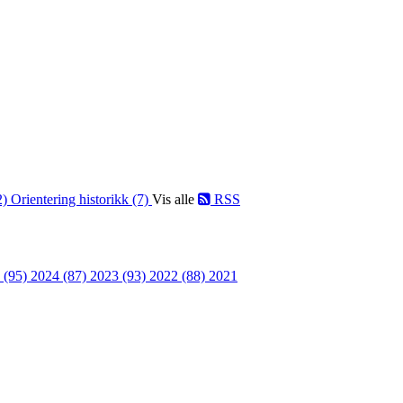
2)
Orientering historikk (7)
Vis alle
RSS
 (95)
2024 (87)
2023 (93)
2022 (88)
2021