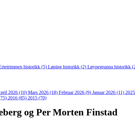
Ertetrimmen historikk (5)
Løping historikk (2)
Løypegruppa historikk (
pril 2026 (10)
Mars 2026 (18)
Februar 2026 (9)
Januar 2026 (11)
2025
(75)
2016 (85)
2015 (70)
neberg og Per Morten Finstad