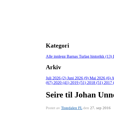
Kategori
Alle innlegg
Barnas Turlag historikk (13)
Arkiv
Juli 2026 (2)
Juni 2026 (9)
Mai 2026 (6)
A
(67)
2020 (41)
2019 (51)
2018 (51)
2017 
Seire til Johan Un
Postet av
Tistedalen FL
den
27. sep 2016