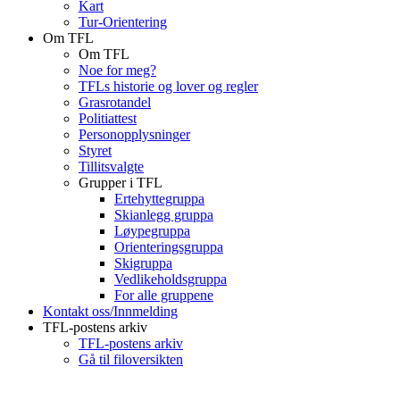
Kart
Tur-Orientering
Om TFL
Om TFL
Noe for meg?
TFLs historie og lover og regler
Grasrotandel
Politiattest
Personopplysninger
Styret
Tillitsvalgte
Grupper i TFL
Ertehyttegruppa
Skianlegg gruppa
Løypegruppa
Orienteringsgruppa
Skigruppa
Vedlikeholdsgruppa
For alle gruppene
Kontakt oss/Innmelding
TFL-postens arkiv
TFL-postens arkiv
Gå til filoversikten