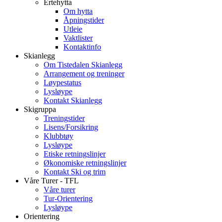
Ertehytta
Om hytta
Åpningstider
Utleie
Vaktlister
Kontaktinfo
Skianlegg
Om Tistedalen Skianlegg
Arrangement og treninger
Løypestatus
Lysløype
Kontakt Skianlegg
Skigruppa
Treningstider
Lisens/Forsikring
Klubbtøy
Lysløype
Etiske retningslinjer
Økonomiske retningslinjer
Kontakt Ski og trim
Våre Turer - TFL
Våre turer
Tur-Orientering
Lysløype
Orientering