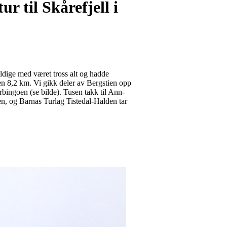
 til Skårefjell i
ldige med været tross alt og hadde
men 8,2 km. Vi gikk deler av Bergstien opp
urbingoen (se bilde). Tusen takk til Ann-
n, og Barnas Turlag Tistedal-Halden tar