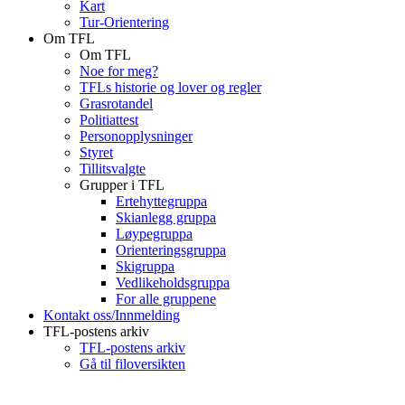
Kart
Tur-Orientering
Om TFL
Om TFL
Noe for meg?
TFLs historie og lover og regler
Grasrotandel
Politiattest
Personopplysninger
Styret
Tillitsvalgte
Grupper i TFL
Ertehyttegruppa
Skianlegg gruppa
Løypegruppa
Orienteringsgruppa
Skigruppa
Vedlikeholdsgruppa
For alle gruppene
Kontakt oss/Innmelding
TFL-postens arkiv
TFL-postens arkiv
Gå til filoversikten