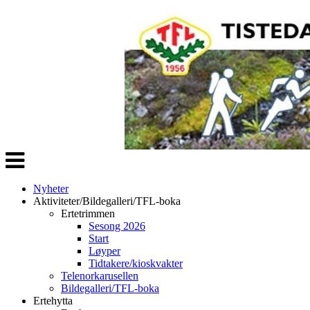
Veksle
navigasjon
Nyheter
Aktiviteter/Bildegalleri/TFL-boka
Ertetrimmen
Sesong 2026
Start
Løyper
Tidtakere/kioskvakter
Telenorkarusellen
Bildegalleri/TFL-boka
Ertehytta