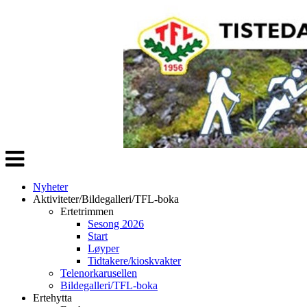
Veksle
navigasjon
Nyheter
Aktiviteter/Bildegalleri/TFL-boka
Ertetrimmen
Sesong 2026
Start
Løyper
Tidtakere/kioskvakter
Telenorkarusellen
Bildegalleri/TFL-boka
Ertehytta