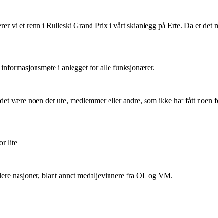
erer vi et renn i Rulleski Grand Prix i vårt skianlegg på Erte. Da er d
t informasjonsmøte i anlegget for alle funksjonærer.
 det være noen der ute, medlemmer eller andre, som ikke har fått noen f
r lite.
 flere nasjoner, blant annet medaljevinnere fra OL og VM.