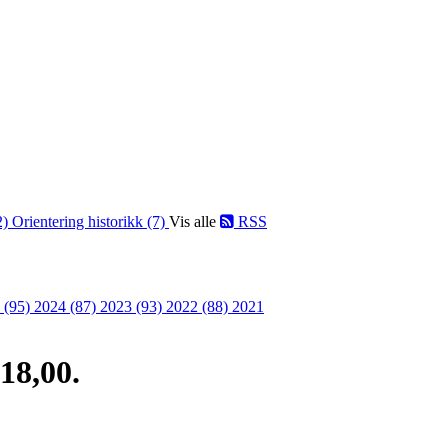
2)
Orientering historikk (7)
Vis alle
RSS
 (95)
2024 (87)
2023 (93)
2022 (88)
2021
18,00.