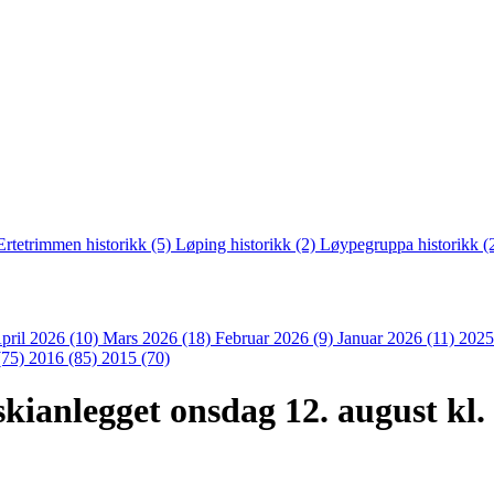
Ertetrimmen historikk (5)
Løping historikk (2)
Løypegruppa historikk (
pril 2026 (10)
Mars 2026 (18)
Februar 2026 (9)
Januar 2026 (11)
2025
(75)
2016 (85)
2015 (70)
ianlegget onsdag 12. august kl. 