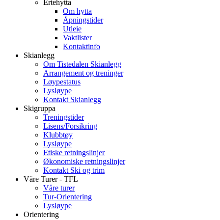
Ertehytta
Om hytta
Åpningstider
Utleie
Vaktlister
Kontaktinfo
Skianlegg
Om Tistedalen Skianlegg
Arrangement og treninger
Løypestatus
Lysløype
Kontakt Skianlegg
Skigruppa
Treningstider
Lisens/Forsikring
Klubbtøy
Lysløype
Etiske retningslinjer
Økonomiske retningslinjer
Kontakt Ski og trim
Våre Turer - TFL
Våre turer
Tur-Orientering
Lysløype
Orientering