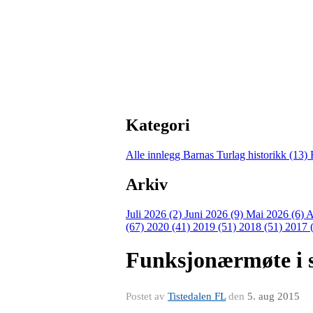
Kategori
Alle innlegg
Barnas Turlag historikk (13)
Arkiv
Juli 2026 (2)
Juni 2026 (9)
Mai 2026 (6)
A
(67)
2020 (41)
2019 (51)
2018 (51)
2017 
Funksjonærmøte i sk
Postet av
Tistedalen FL
den
5. aug 2015