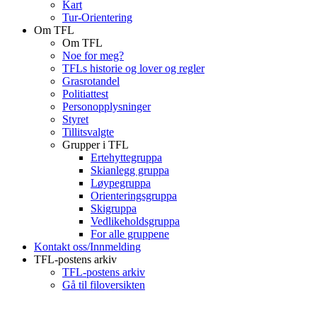
Kart
Tur-Orientering
Om TFL
Om TFL
Noe for meg?
TFLs historie og lover og regler
Grasrotandel
Politiattest
Personopplysninger
Styret
Tillitsvalgte
Grupper i TFL
Ertehyttegruppa
Skianlegg gruppa
Løypegruppa
Orienteringsgruppa
Skigruppa
Vedlikeholdsgruppa
For alle gruppene
Kontakt oss/Innmelding
TFL-postens arkiv
TFL-postens arkiv
Gå til filoversikten