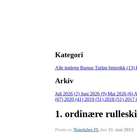
Kategori
Alle innlegg
Barnas Turlag historikk (13)
Arkiv
Juli 2026 (2)
Juni 2026 (9)
Mai 2026 (6)
A
(67)
2020 (41)
2019 (51)
2018 (51)
2017 
1. ordinære rullesk
Postet av
Tistedalen FL
den
31. mai 2015