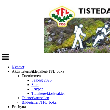
Veksle
navigasjon
Nyheter
Aktiviteter/Bildegalleri/TFL-boka
Ertetrimmen
Sesong 2026
Start
Løyper
Tidtakere/kioskvakter
Telenorkarusellen
Bildegalleri/TFL-boka
Ertehytta