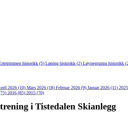
Ertetrimmen historikk (5)
Løping historikk (2)
Løypegruppa historikk (
pril 2026 (10)
Mars 2026 (18)
Februar 2026 (9)
Januar 2026 (11)
2025
(75)
2016 (85)
2015 (70)
itrening i Tistedalen Skianlegg