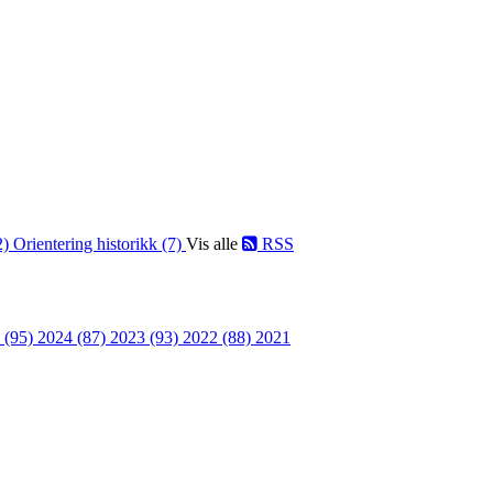
2)
Orientering historikk (7)
Vis alle
RSS
 (95)
2024 (87)
2023 (93)
2022 (88)
2021