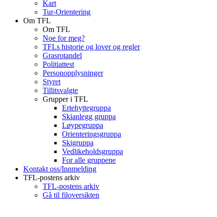
Kart
Tur-Orientering
Om TFL
Om TFL
Noe for meg?
TFLs historie og lover og regler
Grasrotandel
Politiattest
Personopplysninger
Styret
Tillitsvalgte
Grupper i TFL
Ertehyttegruppa
Skianlegg gruppa
Løypegruppa
Orienteringsgruppa
Skigruppa
Vedlikeholdsgruppa
For alle gruppene
Kontakt oss/Innmelding
TFL-postens arkiv
TFL-postens arkiv
Gå til filoversikten