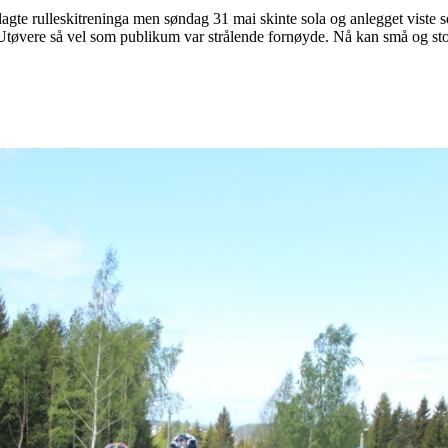
gte rulleskitreninga men søndag 31 mai skinte sola og anlegget viste seg
 Utøvere så vel som publikum var strålende fornøyde. Nå kan små og stor