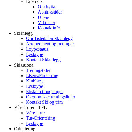
Ertehytta
Om hytta
Åpningstider
Utleie
Vaktlister
Kontaktinfo
Skianlegg
Om Tistedalen Skianlegg
Arrangement og treninger
Løypestatus
Lysløype
Kontakt Skianlegg
Skigruppa
Treningstider
Lisens/Forsikring
Klubbtøy
Lysløype
Etiske retningslinjer
Økonomiske retningslinjer
Kontakt Ski og trim
Våre Turer - TFL
Våre turer
Tur-Orientering
Lysløype
Orientering