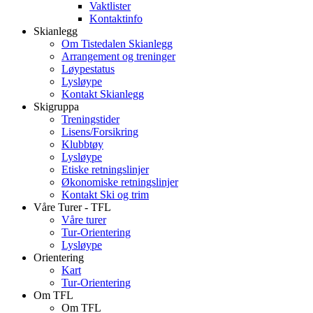
Vaktlister
Kontaktinfo
Skianlegg
Om Tistedalen Skianlegg
Arrangement og treninger
Løypestatus
Lysløype
Kontakt Skianlegg
Skigruppa
Treningstider
Lisens/Forsikring
Klubbtøy
Lysløype
Etiske retningslinjer
Økonomiske retningslinjer
Kontakt Ski og trim
Våre Turer - TFL
Våre turer
Tur-Orientering
Lysløype
Orientering
Kart
Tur-Orientering
Om TFL
Om TFL