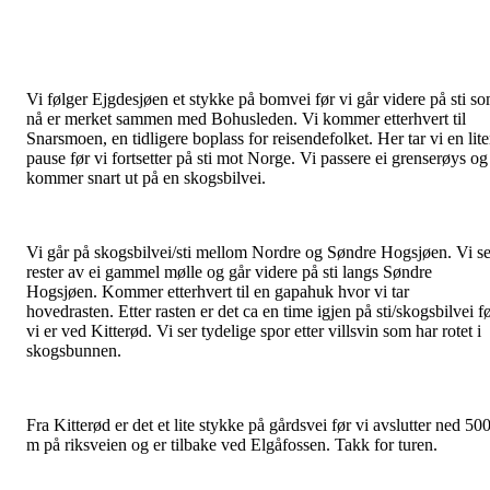
Vi følger Ejgdesjøen et stykke på bomvei før vi går videre på sti s
nå er merket sammen med Bohusleden. Vi kommer etterhvert til
Snarsmoen, en tidligere boplass for reisendefolket. Her tar vi en lit
pause før vi fortsetter på sti mot Norge. Vi passere ei grenserøys og
kommer snart ut på en skogsbilvei.
Vi går på skogsbilvei/sti mellom Nordre og Søndre Hogsjøen. Vi se
rester av ei gammel mølle og går videre på sti langs Søndre
Hogsjøen. Kommer etterhvert til en gapahuk hvor vi tar
hovedrasten. Etter rasten er det ca en time igjen på sti/skogsbilvei f
vi er ved Kitterød. Vi ser tydelige spor etter villsvin som har rotet i
skogsbunnen.
Fra Kitterød er det et lite stykke på gårdsvei før vi avslutter ned 50
m på riksveien og er tilbake ved Elgåfossen. Takk for turen.