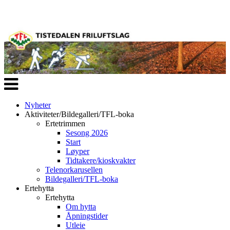
Veksle
navigasjon
Nyheter
Aktiviteter/Bildegalleri/TFL-boka
Ertetrimmen
Sesong 2026
Start
Løyper
Tidtakere/kioskvakter
Telenorkarusellen
Bildegalleri/TFL-boka
Ertehytta
Ertehytta
Om hytta
Åpningstider
Utleie