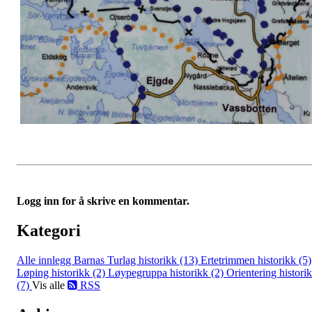
Logg inn for å skrive en kommentar.
Kategori
Alle innlegg
Barnas Turlag historikk (13)
Ertetrimmen historikk (5)
Løping historikk (2)
Løypegruppa historikk (2)
Orientering histori
(7)
Vis alle
RSS