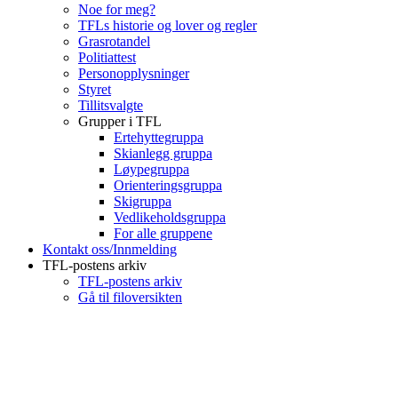
Noe for meg?
TFLs historie og lover og regler
Grasrotandel
Politiattest
Personopplysninger
Styret
Tillitsvalgte
Grupper i TFL
Ertehyttegruppa
Skianlegg gruppa
Løypegruppa
Orienteringsgruppa
Skigruppa
Vedlikeholdsgruppa
For alle gruppene
Kontakt oss/Innmelding
TFL-postens arkiv
TFL-postens arkiv
Gå til filoversikten