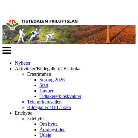
Veksle
navigasjon
Nyheter
Aktiviteter/Bildegalleri/TFL-boka
Ertetrimmen
Sesong 2026
Start
Løyper
Tidtakere/kioskvakter
Telenorkarusellen
Bildegalleri/TFL-boka
Ertehytta
Ertehytta
Om hytta
Åpningstider
Utleie