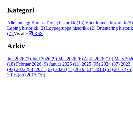
Kategori
Alle innlegg
Barnas Turlag historikk (13)
Ertetrimmen historikk (5)
Løping historikk (2)
Løypegruppa historikk (2)
Orientering histori
(7)
Vis alle
RSS
Arkiv
Juli 2026 (2)
Juni 2026 (9)
Mai 2026 (6)
April 2026 (10)
Mars 202
(18)
Februar 2026 (9)
Januar 2026 (11)
2025 (95)
2024 (87)
2023
(93)
2022 (88)
2021 (67)
2020 (41)
2019 (51)
2018 (51)
2017 (75)
2016 (85)
2015 (70)