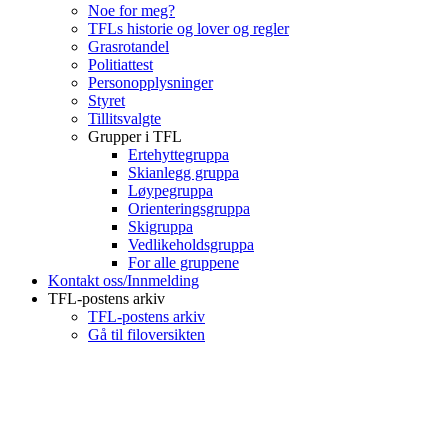
Noe for meg?
TFLs historie og lover og regler
Grasrotandel
Politiattest
Personopplysninger
Styret
Tillitsvalgte
Grupper i TFL
Ertehyttegruppa
Skianlegg gruppa
Løypegruppa
Orienteringsgruppa
Skigruppa
Vedlikeholdsgruppa
For alle gruppene
Kontakt oss/Innmelding
TFL-postens arkiv
TFL-postens arkiv
Gå til filoversikten