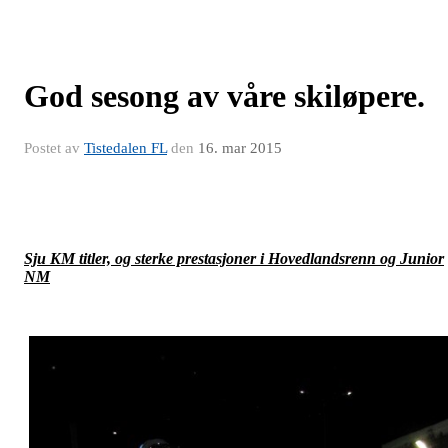
God sesong av våre skiløpere.
Postet av
Tistedalen FL
den
16. mar 2015
Sju KM titler, og sterke prestasjoner i Hovedlandsrenn og Junior
NM