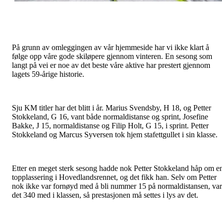
På grunn av omleggingen av vår hjemmeside har vi ikke klart å
følge opp våre gode skiløpere gjennom vinteren. En sesong som
langt på vei er noe av det beste våre aktive har prestert gjennom
lagets 59-årige historie.
Sju KM titler har det blitt i år. Marius Svendsby, H 18, og Petter
Stokkeland, G 16, vant både normaldistanse og sprint, Josefine
Bakke, J 15, normaldistanse og Filip Holt, G 15, i sprint. Petter
Stokkeland og Marcus Syversen tok hjem stafettgullet i sin klasse.
Etter en meget sterk sesong hadde nok Petter Stokkeland håp om e
topplassering i Hovedlandsrennet, og det fikk han. Selv om Petter
nok ikke var fornøyd med å bli nummer 15 på normaldistansen, var
det 340 med i klassen, så prestasjonen må settes i lys av det.