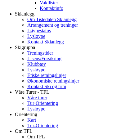
Vaktlister
Kontaktinfo
Skianlegg
Om Tistedalen Skianlegg
Arrangement og treninger
Løypestatus
Lysløype
Kontakt Skianlegg
Skigruppa
Treningstider
Lisens/Forsikring
Klubbtøy
Lysløype
Etiske retningslinjer
Økonomiske retningslinjer
Kontakt Ski og trim
Våre Turer - TFL
Våre turer
Tur-Orientering
Lysløype
Orientering
Kart
Tur-Orientering
Om TFL
Om TFL