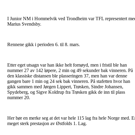
I Junior NM i Hommelvik ved Trondheim var TFL representert me
Marius Svendsby.
Rennene gikk i perioden 6. til 8. mars.
Etter eget utsagn var han ikke helt fornøyd, men i fristil ble han
nummer 27 av 142 løpere, 2 min og 49 sekunder bak vinneren. På
den klassiske distansen ble plasseringen 37, men han var denne
gangen bare 1 min og 24 sek bak vinneren. På stafetten hvor han
gikk sammen med Jørgen Lippert, Trøsken, Sindre Johansen,
Spydeberg, og Sigve Koldrup fra Trøsken gikk de inn til plass
nummer 20.
Her bør en merke seg at det var hele 115 lag fra hele Norge med. E
meget sterk prestasjon av Østfolds 1. Lag.