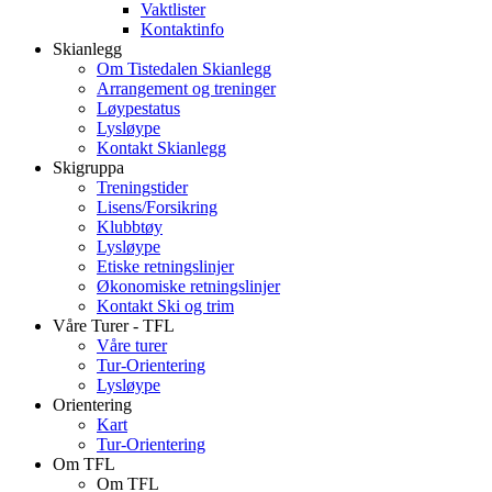
Vaktlister
Kontaktinfo
Skianlegg
Om Tistedalen Skianlegg
Arrangement og treninger
Løypestatus
Lysløype
Kontakt Skianlegg
Skigruppa
Treningstider
Lisens/Forsikring
Klubbtøy
Lysløype
Etiske retningslinjer
Økonomiske retningslinjer
Kontakt Ski og trim
Våre Turer - TFL
Våre turer
Tur-Orientering
Lysløype
Orientering
Kart
Tur-Orientering
Om TFL
Om TFL