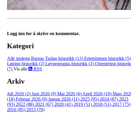
Logg inn for å skrive en kommentar.
Kategori
Alle innlegg
Barnas Turlag historikk (13)
Ertetrimmen historikk (5)
Løping historikk (2)
Løypegruppa historikk (2)
Orientering histori
(7)
Vis alle
RSS
Arkiv
Juli 2026 (2)
Juni 2026 (9)
Mai 2026 (6)
April 2026 (10)
Mars 202
(18)
Februar 2026 (9)
Januar 2026 (11)
2025 (95)
2024 (87)
2023
(93)
2022 (88)
2021 (67)
2020 (41)
2019 (51)
2018 (51)
2017 (75)
2016 (85)
2015 (70)