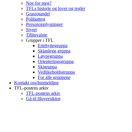
Noe for meg?
TFLs historie og lover og regler
Grasrotandel
Politiattest
Personopplysninger
Styret
Tillitsvalgte
Grupper i TFL
Ertehyttegruppa
Skianlegg gruppa
Løypegruppa
Orienteringsgruppa
Skigruppa
Vedlikeholdsgruppa
For alle gruppene
Kontakt oss/Innmelding
TFL-postens arkiv
TFL-postens arkiv
Gå til filoversikten