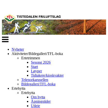
Veksle
navigasjon
Nyheter
Aktiviteter/Bildegalleri/TFL-boka
Ertetrimmen
Sesong 2026
Start
Løyper
Tidtakere/kioskvakter
Telenorkarusellen
Bildegalleri/TFL-boka
Ertehytta
Ertehytta
Om hytta
Åpningstider
Utleie