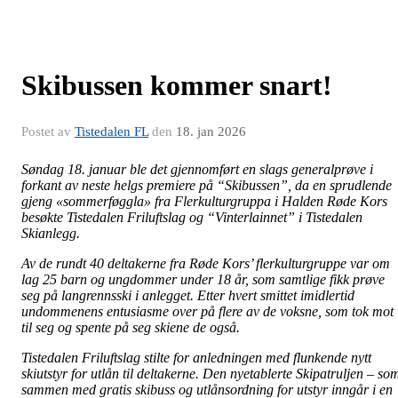
Skibussen kommer snart!
Postet av
Tistedalen FL
den
18. jan 2026
Søndag 18. januar ble det gjennomført en slags generalprøve i
forkant av neste helgs premiere på “Skibussen”, da en sprudlende
gjeng «sommerføggla» fra Flerkulturgruppa i Halden Røde Kors
besøkte Tistedalen Friluftslag og “Vinterlainnet” i Tistedalen
Skianlegg.
Av de rundt 40 deltakerne fra Røde Kors’ flerkulturgruppe var om
lag 25 barn og ungdommer under 18 år, som samtlige fikk prøve
seg på langrennsski i anlegget. Etter hvert smittet imidlertid
undommenens entusiasme over på flere av de voksne, som tok mot
til seg og spente på seg skiene de også.
Tistedalen Friluftslag stilte for anledningen med flunkende nytt
skiutstyr for utlån til deltakerne. Den nyetablerte Skipatruljen – so
sammen med gratis skibuss og utlånsordning for utstyr inngår i en