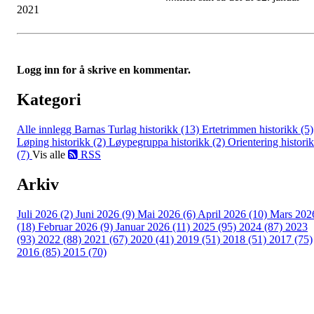
2021
Logg inn for å skrive en kommentar.
Kategori
Alle innlegg
Barnas Turlag historikk (13)
Ertetrimmen historikk (5)
Løping historikk (2)
Løypegruppa historikk (2)
Orientering histori
(7)
Vis alle
RSS
Arkiv
Juli 2026 (2)
Juni 2026 (9)
Mai 2026 (6)
April 2026 (10)
Mars 202
(18)
Februar 2026 (9)
Januar 2026 (11)
2025 (95)
2024 (87)
2023
(93)
2022 (88)
2021 (67)
2020 (41)
2019 (51)
2018 (51)
2017 (75)
2016 (85)
2015 (70)