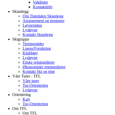
Vaktlister
Kontaktinfo
Skianlegg
Om Tistedalen Skianlegg
Arrangement og treninger
Løypestatus
Lysløype
Kontakt Skianlegg
Skigruppa
Treningstider
Lisens/Forsikring
Klubbtøy
Lysløype
Etiske retningslinjer
Økonomiske retningslinjer
Kontakt Ski og trim
Våre Turer - TFL
Våre turer
Tur-Orientering
Lysløype
Orientering
Kart
Tur-Orientering
Om TFL
Om TFL