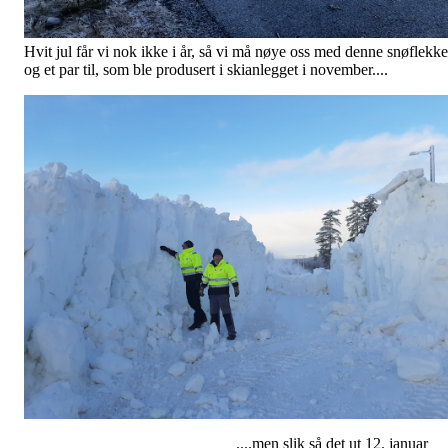
Hvit jul får vi nok ikke i år, så vi må nøye oss med denne snøflekk
og et par til, som ble produsert i skianlegget i november....
....men slik så det ut 12. januar