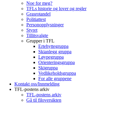
Noe for meg?
TFLs historie og lover og regler
Grasrotandel
Politiattest
Personopplysninger
Styret
Tillitsvalgte
Grupper i TFL
Ertehyttegruppa
Skianlegg gruppa
Løypegruppa
Orienteringsgruppa
Skigruppa
Vedlikeholdsgruppa
For alle gruppene
Kontakt oss/Innmelding
TFL-postens arkiv
TFL-postens arkiv
Gå til filoversikten