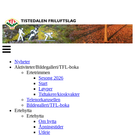
Veksle
navigasjon
Nyheter
Aktiviteter/Bildegalleri/TFL-boka
Ertetrimmen
Sesong 2026
Start
Løyper
Tidtakere/kioskvakter
Telenorkarusellen
Bildegalleri/TFL-boka
Ertehytta
Ertehytta
Om hytta
Åpningstider
Utleie