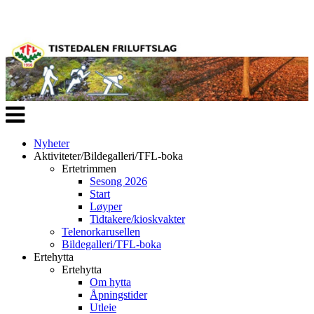
Veksle
navigasjon
Nyheter
Aktiviteter/Bildegalleri/TFL-boka
Ertetrimmen
Sesong 2026
Start
Løyper
Tidtakere/kioskvakter
Telenorkarusellen
Bildegalleri/TFL-boka
Ertehytta
Ertehytta
Om hytta
Åpningstider
Utleie