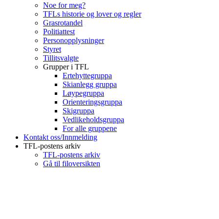
Noe for meg?
TFLs historie og lover og regler
Grasrotandel
Politiattest
Personopplysninger
Styret
Tillitsvalgte
Grupper i TFL
Ertehyttegruppa
Skianlegg gruppa
Løypegruppa
Orienteringsgruppa
Skigruppa
Vedlikeholdsgruppa
For alle gruppene
Kontakt oss/Innmelding
TFL-postens arkiv
TFL-postens arkiv
Gå til filoversikten