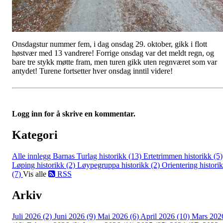
Onsdagstur nummer fem, i dag onsdag 29. oktober, gikk i flott
høstvær med 13 vandrere! Forrige onsdag var det meldt regn, og
bare tre stykk møtte fram, men turen gikk uten regnværet som var
antydet! Turene fortsetter hver onsdag inntil videre!
Logg inn for å skrive en kommentar.
Kategori
Alle innlegg
Barnas Turlag historikk (13)
Ertetrimmen historikk (5)
Løping historikk (2)
Løypegruppa historikk (2)
Orientering histori
(7)
Vis alle
RSS
Arkiv
Juli 2026 (2)
Juni 2026 (9)
Mai 2026 (6)
April 2026 (10)
Mars 202