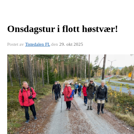
Onsdagstur i flott høstvær!
Postet av
Tistedalen FL
den
29. okt 2025