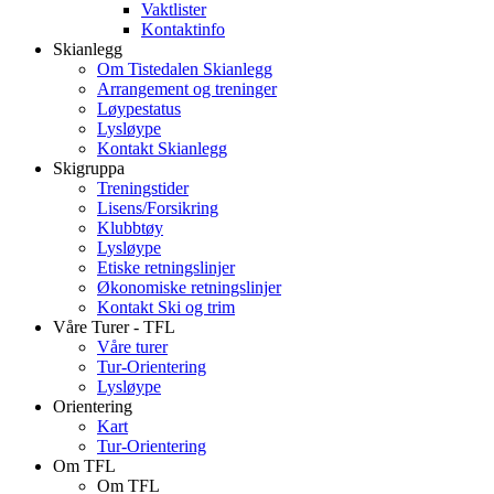
Vaktlister
Kontaktinfo
Skianlegg
Om Tistedalen Skianlegg
Arrangement og treninger
Løypestatus
Lysløype
Kontakt Skianlegg
Skigruppa
Treningstider
Lisens/Forsikring
Klubbtøy
Lysløype
Etiske retningslinjer
Økonomiske retningslinjer
Kontakt Ski og trim
Våre Turer - TFL
Våre turer
Tur-Orientering
Lysløype
Orientering
Kart
Tur-Orientering
Om TFL
Om TFL