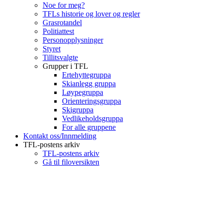
Noe for meg?
TFLs historie og lover og regler
Grasrotandel
Politiattest
Personopplysninger
Styret
Tillitsvalgte
Grupper i TFL
Ertehyttegruppa
Skianlegg gruppa
Løypegruppa
Orienteringsgruppa
Skigruppa
Vedlikeholdsgruppa
For alle gruppene
Kontakt oss/Innmelding
TFL-postens arkiv
TFL-postens arkiv
Gå til filoversikten