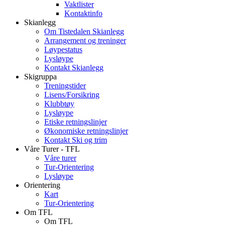
Vaktlister
Kontaktinfo
Skianlegg
Om Tistedalen Skianlegg
Arrangement og treninger
Løypestatus
Lysløype
Kontakt Skianlegg
Skigruppa
Treningstider
Lisens/Forsikring
Klubbtøy
Lysløype
Etiske retningslinjer
Økonomiske retningslinjer
Kontakt Ski og trim
Våre Turer - TFL
Våre turer
Tur-Orientering
Lysløype
Orientering
Kart
Tur-Orientering
Om TFL
Om TFL