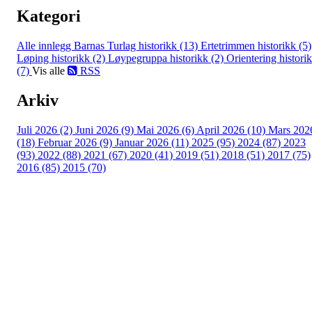
Kategori
Alle innlegg
Barnas Turlag historikk (13)
Ertetrimmen historikk (5)
Løping historikk (2)
Løypegruppa historikk (2)
Orientering histori
(7)
Vis alle
RSS
Arkiv
Juli 2026 (2)
Juni 2026 (9)
Mai 2026 (6)
April 2026 (10)
Mars 202
(18)
Februar 2026 (9)
Januar 2026 (11)
2025 (95)
2024 (87)
2023
(93)
2022 (88)
2021 (67)
2020 (41)
2019 (51)
2018 (51)
2017 (75)
2016 (85)
2015 (70)