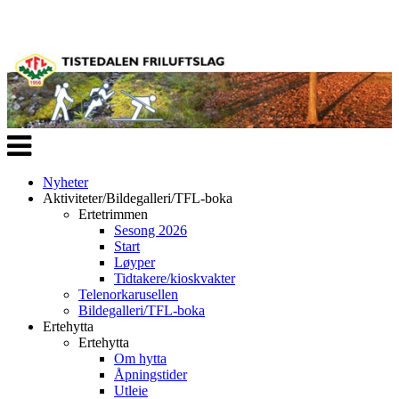
Veksle
navigasjon
Nyheter
Aktiviteter/Bildegalleri/TFL-boka
Ertetrimmen
Sesong 2026
Start
Løyper
Tidtakere/kioskvakter
Telenorkarusellen
Bildegalleri/TFL-boka
Ertehytta
Ertehytta
Om hytta
Åpningstider
Utleie