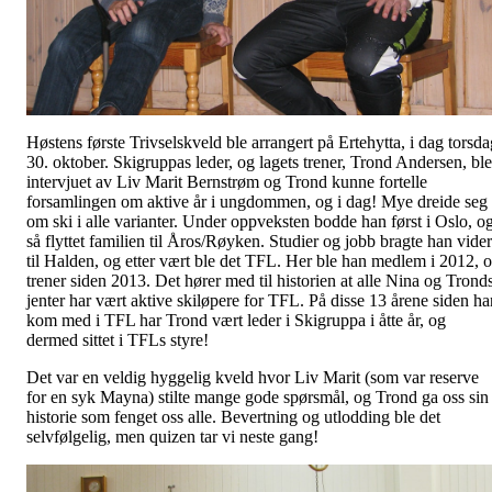
Høstens første Trivselskveld ble arrangert på Ertehytta, i dag torsda
30. oktober. Skigruppas leder, og lagets trener, Trond Andersen, ble
intervjuet av Liv Marit Bernstrøm og Trond kunne fortelle
forsamlingen om aktive år i ungdommen, og i dag! Mye dreide seg
om ski i alle varianter. Under oppveksten bodde han først i Oslo, o
så flyttet familien til Åros/Røyken. Studier og jobb bragte han vide
til Halden, og etter vært ble det TFL. Her ble han medlem i 2012, 
trener siden 2013. Det hører med til historien at alle Nina og Trond
jenter har vært aktive skiløpere for TFL. På disse 13 årene siden ha
kom med i TFL har Trond vært leder i Skigruppa i åtte år, og
dermed sittet i TFLs styre!
Det var en veldig hyggelig kveld hvor Liv Marit (som var reserve
for en syk Mayna) stilte mange gode spørsmål, og Trond ga oss sin
historie som fenget oss alle. Bevertning og utlodding ble det
selvfølgelig, men quizen tar vi neste gang!