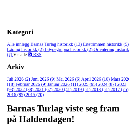
Kategori
Alle innlegg
Barnas Turlag historikk (13)
Ertetrimmen historikk (5)
Løping historikk (2)
Løypegruppa historikk (2)
Orientering histori
(7)
Vis alle
RSS
Arkiv
Juli 2026 (2)
Juni 2026 (9)
Mai 2026 (6)
April 2026 (10)
Mars 202
(18)
Februar 2026 (9)
Januar 2026 (11)
2025 (95)
2024 (87)
2023
(93)
2022 (88)
2021 (67)
2020 (41)
2019 (51)
2018 (51)
2017 (75)
2016 (85)
2015 (70)
Barnas Turlag viste seg fram
på Haldendagen!