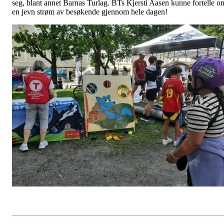
seg, blant annet Barnas Turlag. BTs Kjersti Aasen kunne fortelle o
en jevn strøm av besøkende gjennom hele dagen!