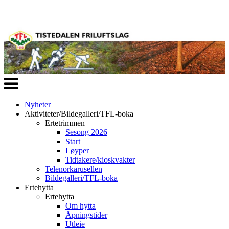
Veksle
navigasjon
Nyheter
Aktiviteter/Bildegalleri/TFL-boka
Ertetrimmen
Sesong 2026
Start
Løyper
Tidtakere/kioskvakter
Telenorkarusellen
Bildegalleri/TFL-boka
Ertehytta
Ertehytta
Om hytta
Åpningstider
Utleie