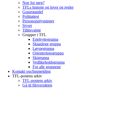
Noe for meg?
TFLs historie og lover og regler
Grasrotandel
Politiattest
Personopplysninger
Styret
Tillitsvalgte
Grupper i TFL
Ertehyttegruppa
Skianlegg gruppa
Løypegruppa
Orienteringsgruppa
Skigruppa
Vedlikeholdsgruppa
For alle gruppene
Kontakt oss/Innmelding
TFL-postens arkiv
TFL-postens arkiv
Gå til filoversikten