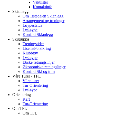
Vaktlister
Kontaktinfo
Skianlegg
Om Tistedalen Skianlegg
Arrangement og treninger
Løypestatus
Lysløype
Kontakt Skianlegg
Skigruppa
Treningstider
Lisens/Forsikring
Klubbtøy
Lysløype
Etiske retningslinjer
Økonomiske retningslinjer
Kontakt Ski og trim
Våre Turer - TFL
Våre turer
Tur-Orientering
Lysløype
Orientering
Kart
Tur-Orientering
Om TFL
Om TFL