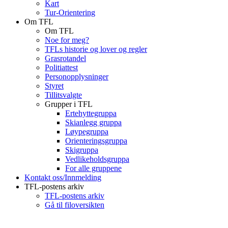
Kart
Tur-Orientering
Om TFL
Om TFL
Noe for meg?
TFLs historie og lover og regler
Grasrotandel
Politiattest
Personopplysninger
Styret
Tillitsvalgte
Grupper i TFL
Ertehyttegruppa
Skianlegg gruppa
Løypegruppa
Orienteringsgruppa
Skigruppa
Vedlikeholdsgruppa
For alle gruppene
Kontakt oss/Innmelding
TFL-postens arkiv
TFL-postens arkiv
Gå til filoversikten