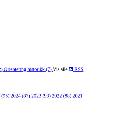
2)
Orientering historikk (7)
Vis alle
RSS
 (95)
2024 (87)
2023 (93)
2022 (88)
2021