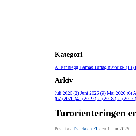
Kategori
Alle innlegg
Barnas Turlag historikk (13)
Arkiv
Juli 2026 (2)
Juni 2026 (9)
Mai 2026 (6)
A
(67)
2020 (41)
2019 (51)
2018 (51)
2017 
Turorienteringen e
Postet av
Tistedalen FL
den
1. jun 2025