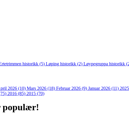
Ertetrimmen historikk (5)
Løping historikk (2)
Løypegruppa historikk (
pril 2026 (10)
Mars 2026 (18)
Februar 2026 (9)
Januar 2026 (11)
2025
(75)
2016 (85)
2015 (70)
r populær!