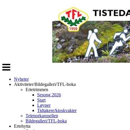
Veksle
navigasjon
Nyheter
Aktiviteter/Bildegalleri/TFL-boka
Ertetrimmen
Sesong 2026
Start
Løyper
Tidtakere/kioskvakter
Telenorkarusellen
Bildegalleri/TFL-boka
Ertehytta