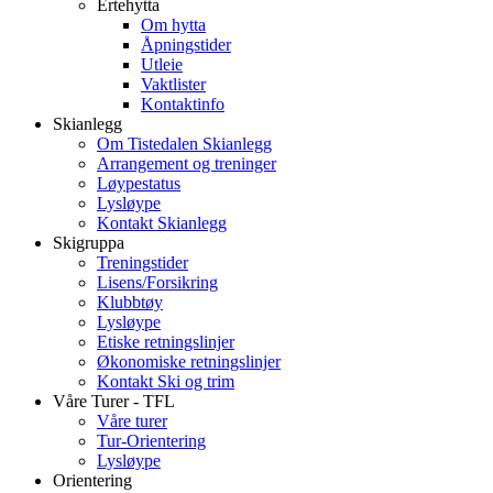
Ertehytta
Om hytta
Åpningstider
Utleie
Vaktlister
Kontaktinfo
Skianlegg
Om Tistedalen Skianlegg
Arrangement og treninger
Løypestatus
Lysløype
Kontakt Skianlegg
Skigruppa
Treningstider
Lisens/Forsikring
Klubbtøy
Lysløype
Etiske retningslinjer
Økonomiske retningslinjer
Kontakt Ski og trim
Våre Turer - TFL
Våre turer
Tur-Orientering
Lysløype
Orientering