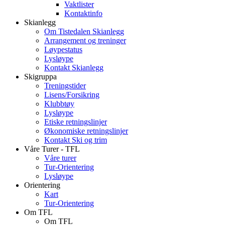
Vaktlister
Kontaktinfo
Skianlegg
Om Tistedalen Skianlegg
Arrangement og treninger
Løypestatus
Lysløype
Kontakt Skianlegg
Skigruppa
Treningstider
Lisens/Forsikring
Klubbtøy
Lysløype
Etiske retningslinjer
Økonomiske retningslinjer
Kontakt Ski og trim
Våre Turer - TFL
Våre turer
Tur-Orientering
Lysløype
Orientering
Kart
Tur-Orientering
Om TFL
Om TFL