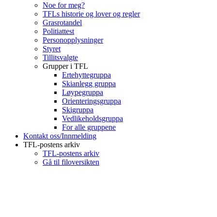
Noe for meg?
TFLs historie og lover og regler
Grasrotandel
Politiattest
Personopplysninger
Styret
Tillitsvalgte
Grupper i TFL
Ertehyttegruppa
Skianlegg gruppa
Løypegruppa
Orienteringsgruppa
Skigruppa
Vedlikeholdsgruppa
For alle gruppene
Kontakt oss/Innmelding
TFL-postens arkiv
TFL-postens arkiv
Gå til filoversikten