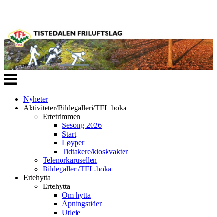
Veksle
navigasjon
Nyheter
Aktiviteter/Bildegalleri/TFL-boka
Ertetrimmen
Sesong 2026
Start
Løyper
Tidtakere/kioskvakter
Telenorkarusellen
Bildegalleri/TFL-boka
Ertehytta
Ertehytta
Om hytta
Åpningstider
Utleie