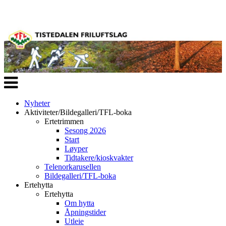
Veksle
navigasjon
Nyheter
Aktiviteter/Bildegalleri/TFL-boka
Ertetrimmen
Sesong 2026
Start
Løyper
Tidtakere/kioskvakter
Telenorkarusellen
Bildegalleri/TFL-boka
Ertehytta
Ertehytta
Om hytta
Åpningstider
Utleie