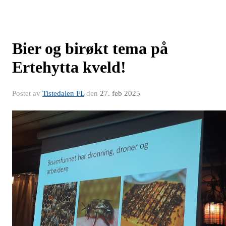
Bier og birøkt tema på
Ertehytta kveld!
Postet av
Tistedalen FL
den
27. feb 2025