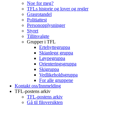
Noe for meg?
TFLs historie og lover og regler
Grasrotandel
Politiattest
Personopplysninger
Styret
Tillitsvalgte
Grupper i TFL
Ertehyttegruppa
Skianlegg gruppa
Løypegruppa
Orienteringsgruppa
Skigruppa
Vedlikeholdsgruppa
For alle gruppene
Kontakt oss/Innmelding
TFL-postens arkiv
TFL-postens arkiv
Gå til filoversikten