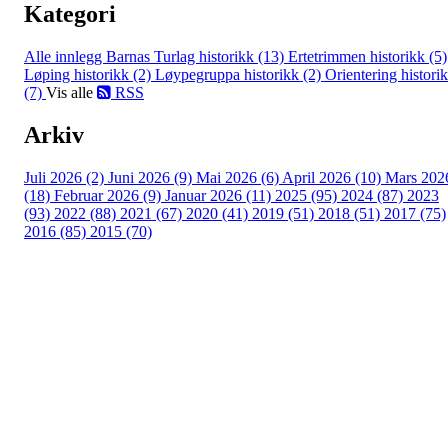
Kategori
Alle innlegg
Barnas Turlag historikk (13)
Ertetrimmen historikk (5)
Løping historikk (2)
Løypegruppa historikk (2)
Orientering histori
(7)
Vis alle
RSS
Arkiv
Juli 2026 (2)
Juni 2026 (9)
Mai 2026 (6)
April 2026 (10)
Mars 202
(18)
Februar 2026 (9)
Januar 2026 (11)
2025 (95)
2024 (87)
2023
(93)
2022 (88)
2021 (67)
2020 (41)
2019 (51)
2018 (51)
2017 (75)
2016 (85)
2015 (70)