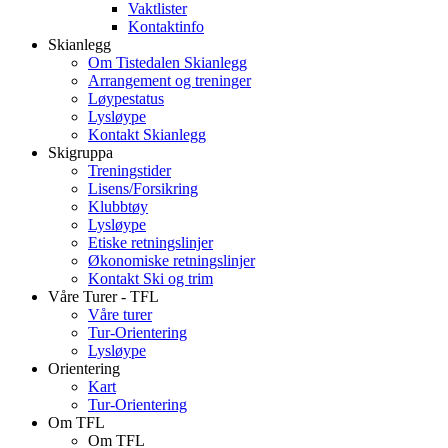
Vaktlister
Kontaktinfo
Skianlegg
Om Tistedalen Skianlegg
Arrangement og treninger
Løypestatus
Lysløype
Kontakt Skianlegg
Skigruppa
Treningstider
Lisens/Forsikring
Klubbtøy
Lysløype
Etiske retningslinjer
Økonomiske retningslinjer
Kontakt Ski og trim
Våre Turer - TFL
Våre turer
Tur-Orientering
Lysløype
Orientering
Kart
Tur-Orientering
Om TFL
Om TFL