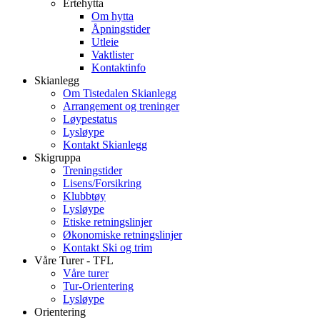
Ertehytta
Om hytta
Åpningstider
Utleie
Vaktlister
Kontaktinfo
Skianlegg
Om Tistedalen Skianlegg
Arrangement og treninger
Løypestatus
Lysløype
Kontakt Skianlegg
Skigruppa
Treningstider
Lisens/Forsikring
Klubbtøy
Lysløype
Etiske retningslinjer
Økonomiske retningslinjer
Kontakt Ski og trim
Våre Turer - TFL
Våre turer
Tur-Orientering
Lysløype
Orientering