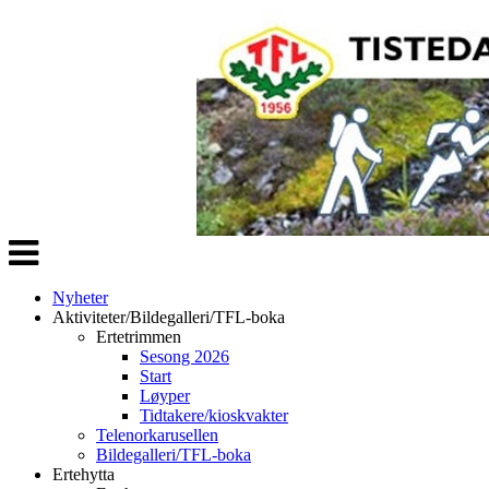
Veksle
navigasjon
Nyheter
Aktiviteter/Bildegalleri/TFL-boka
Ertetrimmen
Sesong 2026
Start
Løyper
Tidtakere/kioskvakter
Telenorkarusellen
Bildegalleri/TFL-boka
Ertehytta