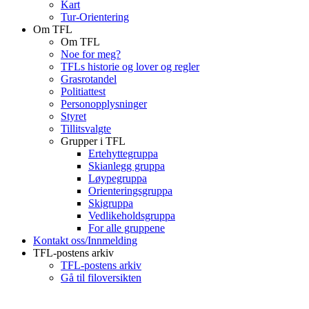
Kart
Tur-Orientering
Om TFL
Om TFL
Noe for meg?
TFLs historie og lover og regler
Grasrotandel
Politiattest
Personopplysninger
Styret
Tillitsvalgte
Grupper i TFL
Ertehyttegruppa
Skianlegg gruppa
Løypegruppa
Orienteringsgruppa
Skigruppa
Vedlikeholdsgruppa
For alle gruppene
Kontakt oss/Innmelding
TFL-postens arkiv
TFL-postens arkiv
Gå til filoversikten