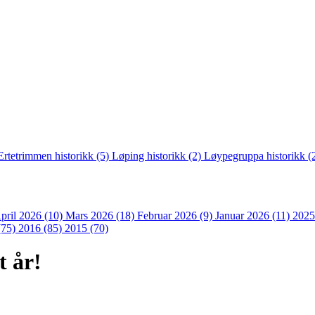
Ertetrimmen historikk (5)
Løping historikk (2)
Løypegruppa historikk (
pril 2026 (10)
Mars 2026 (18)
Februar 2026 (9)
Januar 2026 (11)
2025
(75)
2016 (85)
2015 (70)
t år!