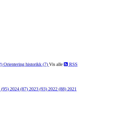
2)
Orientering historikk (7)
Vis alle
RSS
 (95)
2024 (87)
2023 (93)
2022 (88)
2021