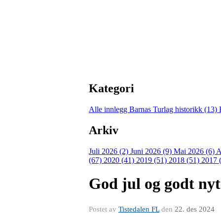
Kategori
Alle innlegg
Barnas Turlag historikk (13)
Arkiv
Juli 2026 (2)
Juni 2026 (9)
Mai 2026 (6)
A
(67)
2020 (41)
2019 (51)
2018 (51)
2017 
God jul og godt nyt
Postet av
Tistedalen FL
den
22. des 2024