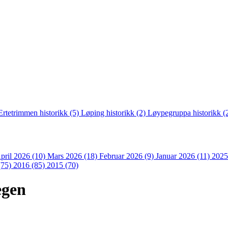
Ertetrimmen historikk (5)
Løping historikk (2)
Løypegruppa historikk (
pril 2026 (10)
Mars 2026 (18)
Februar 2026 (9)
Januar 2026 (11)
2025
(75)
2016 (85)
2015 (70)
egen