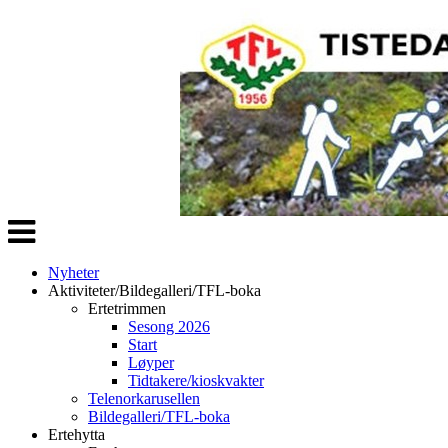
Veksle
navigasjon
Nyheter
Aktiviteter/Bildegalleri/TFL-boka
Ertetrimmen
Sesong 2026
Start
Løyper
Tidtakere/kioskvakter
Telenorkarusellen
Bildegalleri/TFL-boka
Ertehytta