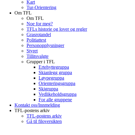
Kart
Tur-Orientering
Om TFL
Om TFL
Noe for meg?
TFLs historie og lover og regler
Grasrotandel
Politiattest
Personopplysninger
Styret
Tillitsvalgte
Grupper i TFL
Ertehyttegruppa
Skianlegg gruppa
Løypegruppa
Orienteringsgruppa
Skigruppa
Vedlikeholdsgruppa
For alle gruppene
Kontakt oss/Innmelding
TFL-postens arkiv
TFL-postens arkiv
Gå til filoversikten