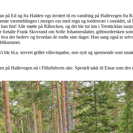
lan på Ed og fra Halden vgs invitert til en vandring på Hallevegen fra
remte værmeldingen i morges oss med regn og tordenvær i området, så E
arte han fint! Alle møtte på Råbocken, og det ble tur inn i Trestticklan n
r fortalte Frank Skovrand om Sofie Johannesdatter, giftmordersken som
a der bedrev og hvordan de endte sine dager. Han sang også to selvs
publikummet.
 ble bl.a. servert grillet villsvinpølse, noe nytt og spennende som smakt
gen på Hallevegen nå i Fliluftslivets uke. Spesielt takk til Einar som dro