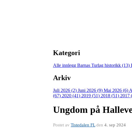
Kategori
Alle innlegg
Barnas Turlag historikk (13)
Arkiv
Juli 2026 (2)
Juni 2026 (9)
Mai 2026 (6)
A
(67)
2020 (41)
2019 (51)
2018 (51)
2017 
Ungdom på Hallev
Postet av
Tistedalen FL
den
4. sep 2024