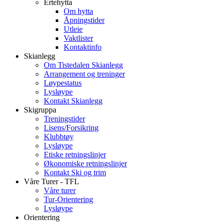
Ertehytta
Om hytta
Åpningstider
Utleie
Vaktlister
Kontaktinfo
Skianlegg
Om Tistedalen Skianlegg
Arrangement og treninger
Løypestatus
Lysløype
Kontakt Skianlegg
Skigruppa
Treningstider
Lisens/Forsikring
Klubbtøy
Lysløype
Etiske retningslinjer
Økonomiske retningslinjer
Kontakt Ski og trim
Våre Turer - TFL
Våre turer
Tur-Orientering
Lysløype
Orientering