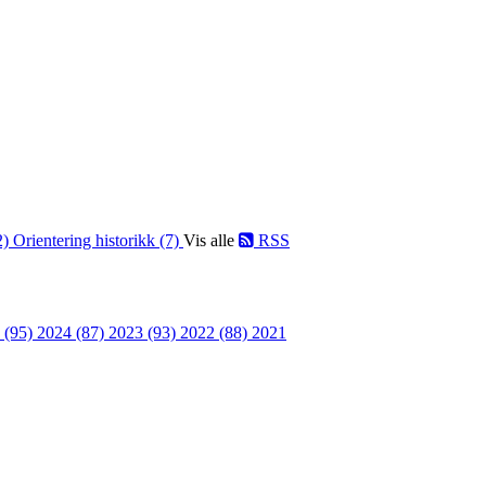
2)
Orientering historikk (7)
Vis alle
RSS
 (95)
2024 (87)
2023 (93)
2022 (88)
2021