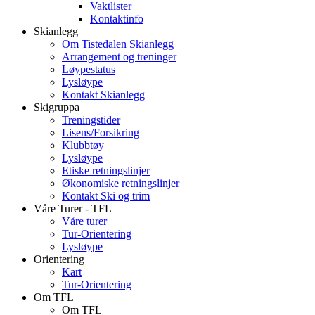
Vaktlister
Kontaktinfo
Skianlegg
Om Tistedalen Skianlegg
Arrangement og treninger
Løypestatus
Lysløype
Kontakt Skianlegg
Skigruppa
Treningstider
Lisens/Forsikring
Klubbtøy
Lysløype
Etiske retningslinjer
Økonomiske retningslinjer
Kontakt Ski og trim
Våre Turer - TFL
Våre turer
Tur-Orientering
Lysløype
Orientering
Kart
Tur-Orientering
Om TFL
Om TFL