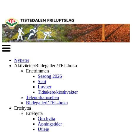
Veksle
navigasjon
Nyheter
Aktiviteter/Bildegalleri/TFL-boka
Ertetrimmen
Sesong 2026
Start
Løyper
Tidtakere/kioskvakter
Telenorkarusellen
Bildegalleri/TFL-boka
Ertehytta
Ertehytta
Om hytta
Åpningstider
Utleie