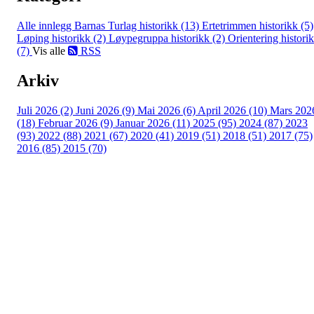
Alle innlegg
Barnas Turlag historikk (13)
Ertetrimmen historikk (5)
Løping historikk (2)
Løypegruppa historikk (2)
Orientering histori
(7)
Vis alle
RSS
Arkiv
Juli 2026 (2)
Juni 2026 (9)
Mai 2026 (6)
April 2026 (10)
Mars 202
(18)
Februar 2026 (9)
Januar 2026 (11)
2025 (95)
2024 (87)
2023
(93)
2022 (88)
2021 (67)
2020 (41)
2019 (51)
2018 (51)
2017 (75)
2016 (85)
2015 (70)