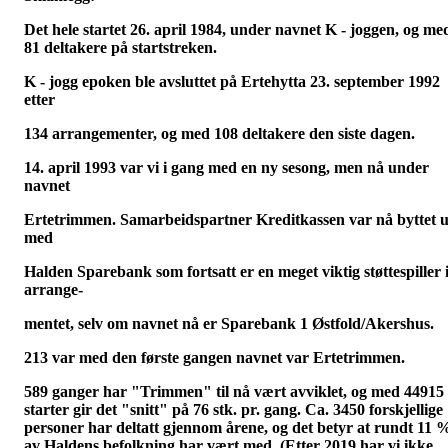
Det hele startet 26. april 1984, under navnet K - joggen, og me
81 deltakere på startstreken.
K - jogg epoken ble avsluttet på Ertehytta 23. september 1992
etter
134 arrangementer, og med 108 deltakere den siste dagen.
14. april 1993 var vi i gang med en ny sesong, men nå under
navnet
Ertetrimmen. Samarbeidspartner Kreditkassen var nå byttet u
med
Halden Sparebank som fortsatt er en meget viktig støttespiller 
arrange-
mentet, selv om navnet nå er Sparebank 1 Østfold/Akershus.
213 var med den første gangen navnet var Ertetrimmen.
589 ganger har "Trimmen" til nå vært avviklet, og med 44915
starter gir det "snitt" på 76 stk. pr. gang. Ca. 3450 forskjellige
personer har deltatt gjennom årene, og det betyr at rundt 11 
av Haldens befolkning har vært med. (Etter 2019 har vi ikke