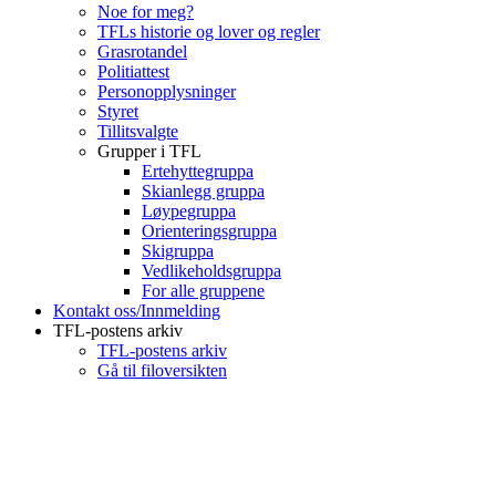
Noe for meg?
TFLs historie og lover og regler
Grasrotandel
Politiattest
Personopplysninger
Styret
Tillitsvalgte
Grupper i TFL
Ertehyttegruppa
Skianlegg gruppa
Løypegruppa
Orienteringsgruppa
Skigruppa
Vedlikeholdsgruppa
For alle gruppene
Kontakt oss/Innmelding
TFL-postens arkiv
TFL-postens arkiv
Gå til filoversikten