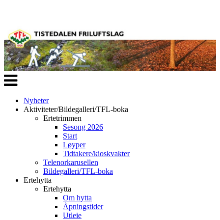
Veksle
navigasjon
Nyheter
Aktiviteter/Bildegalleri/TFL-boka
Ertetrimmen
Sesong 2026
Start
Løyper
Tidtakere/kioskvakter
Telenorkarusellen
Bildegalleri/TFL-boka
Ertehytta
Ertehytta
Om hytta
Åpningstider
Utleie