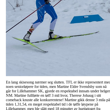
En lang skisesong nærmer seg slutten. TFL er ikke representert me
noen seniorløpere for tiden, men Martine Eldre Svendsby som nå
går for Lillehammer SK, gjorde en respektabel innsats under helge
NM. Martine fullførte en tøff 3 mil hvor, Therese Johaug i sitt
comeback knuste alle konkurrentene! Martine gikk denne 3 mila på
tiden 1,31,54, en meget respektabel tid i de tøffe løypene på
Lillehammer, men ble slått med 18 minutter av hurtigtoget fra