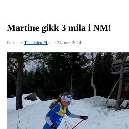
Martine gikk 3 mila i NM!
Postet av
Tistedalen FL
den
24. mar 2024