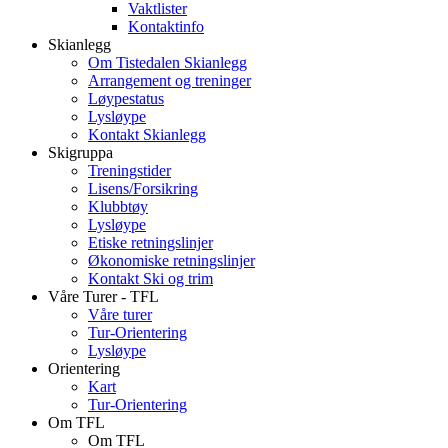
Vaktlister
Kontaktinfo
Skianlegg
Om Tistedalen Skianlegg
Arrangement og treninger
Løypestatus
Lysløype
Kontakt Skianlegg
Skigruppa
Treningstider
Lisens/Forsikring
Klubbtøy
Lysløype
Etiske retningslinjer
Økonomiske retningslinjer
Kontakt Ski og trim
Våre Turer - TFL
Våre turer
Tur-Orientering
Lysløype
Orientering
Kart
Tur-Orientering
Om TFL
Om TFL