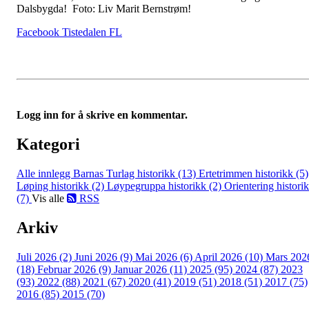
Dalsbygda! Foto: Liv Marit Bernstrøm!
Facebook Tistedalen FL
Logg inn for å skrive en kommentar.
Kategori
Alle innlegg
Barnas Turlag historikk (13)
Ertetrimmen historikk (5)
Løping historikk (2)
Løypegruppa historikk (2)
Orientering histori
(7)
Vis alle
RSS
Arkiv
Juli 2026 (2)
Juni 2026 (9)
Mai 2026 (6)
April 2026 (10)
Mars 202
(18)
Februar 2026 (9)
Januar 2026 (11)
2025 (95)
2024 (87)
2023
(93)
2022 (88)
2021 (67)
2020 (41)
2019 (51)
2018 (51)
2017 (75)
2016 (85)
2015 (70)