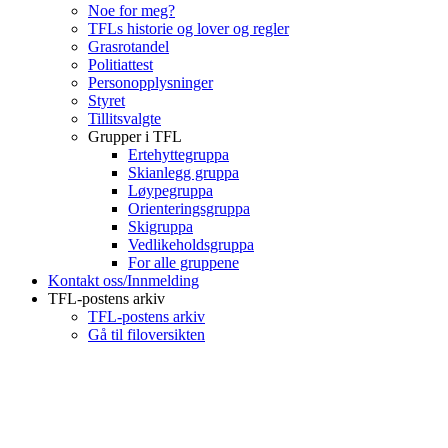
Noe for meg?
TFLs historie og lover og regler
Grasrotandel
Politiattest
Personopplysninger
Styret
Tillitsvalgte
Grupper i TFL
Ertehyttegruppa
Skianlegg gruppa
Løypegruppa
Orienteringsgruppa
Skigruppa
Vedlikeholdsgruppa
For alle gruppene
Kontakt oss/Innmelding
TFL-postens arkiv
TFL-postens arkiv
Gå til filoversikten