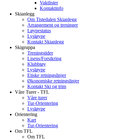
Vaktlister
Kontaktinfo
Skianlegg
Om Tistedalen Skianlegg
Arrangement og treninger
Løypestatus
Lysløype
Kontakt Skianlegg
Skigruppa
Treningstider
Lisens/Forsikring
Klubbtøy
Lysløype
Etiske retningslinjer
Økonomiske retningslinjer
Kontakt Ski og trim
Våre Turer - TFL
Våre turer
Tur-Orientering
Lysløype
Orientering
Kart
Tur-Orientering
Om TFL
Om TFL