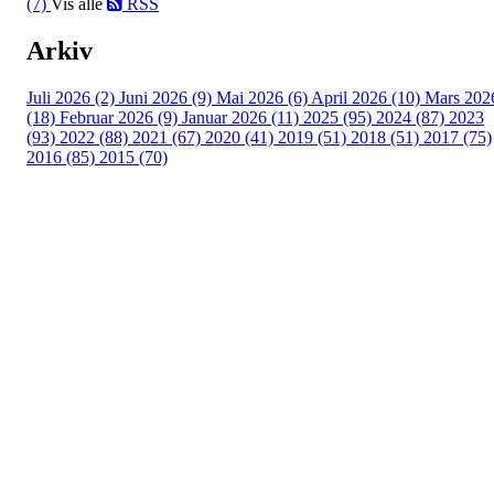
(7)
Vis alle
RSS
Arkiv
Juli 2026 (2)
Juni 2026 (9)
Mai 2026 (6)
April 2026 (10)
Mars 202
(18)
Februar 2026 (9)
Januar 2026 (11)
2025 (95)
2024 (87)
2023
(93)
2022 (88)
2021 (67)
2020 (41)
2019 (51)
2018 (51)
2017 (75)
2016 (85)
2015 (70)