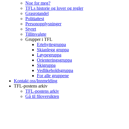
Noe for meg?
TFLs historie og lover og regler
Grasrotandel
Politiattest
Personopplysninger
Styret
Tillitsvalgte
Grupper i TFL
Ertehyttegruppa
Skianlegg gruppa
Løypegruppa
Orienteringsgruppa
Skigruppa
Vedlikeholdsgruppa
For alle gruppene
Kontakt oss/Innmelding
TFL-postens arkiv
TFL-postens arkiv
Gå til filoversikten