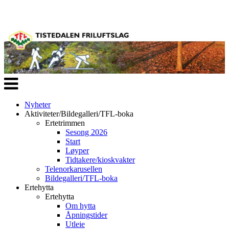
Veksle
navigasjon
Nyheter
Aktiviteter/Bildegalleri/TFL-boka
Ertetrimmen
Sesong 2026
Start
Løyper
Tidtakere/kioskvakter
Telenorkarusellen
Bildegalleri/TFL-boka
Ertehytta
Ertehytta
Om hytta
Åpningstider
Utleie