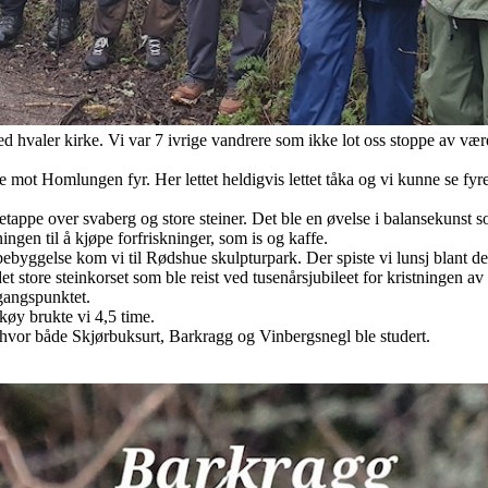
ed hvaler kirke. Vi var 7 ivrige vandrere som ikke lot oss stoppe av være
 mot Homlungen fyr. Her lettet heldigvis lettet tåka og vi kunne se fyre
etappe over svaberg og store steiner. Det ble en øvelse i balansekunst 
ingen til å kjøpe forfriskninger, som is og kaffe.
yggelse kom vi til Rødshue skulpturpark. Der spiste vi lunsj blant de 
det store steinkorset som ble reist ved tusenårsjubileet for kristningen av
l utgangspunktet.
køy brukte vi 4,5 time.
ur hvor både Skjørbuksurt, Barkragg og Vinbergsnegl ble studert.