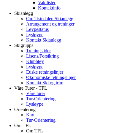
Vaktlister
Kontaktinfo
Skianlegg
Om Tistedalen Skianlegg
Arrangement og treninger
Løypestatus
Lysløype
Kontakt Skianlegg
Skigruppa
Treningstider
Lisens/Forsikring
Klubbtøy
Lysløype
Etiske retningslinjer
Økonomiske retningslinjer
Kontakt Ski og trim
Våre Turer - TFL
Våre turer
Tur-Orientering
Lysløype
Orientering
Kart
Tur-Orientering
Om TFL
Om TFL