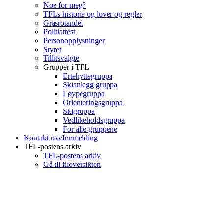
Noe for meg?
TFLs historie og lover og regler
Grasrotandel
Politiattest
Personopplysninger
Styret
Tillitsvalgte
Grupper i TFL
Ertehyttegruppa
Skianlegg gruppa
Løypegruppa
Orienteringsgruppa
Skigruppa
Vedlikeholdsgruppa
For alle gruppene
Kontakt oss/Innmelding
TFL-postens arkiv
TFL-postens arkiv
Gå til filoversikten