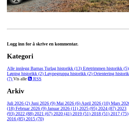
Logg inn for å skrive en kommentar.
Kategori
Alle innlegg
Barnas Turlag historikk (13)
Ertetrimmen historikk (5)
Løping historikk (2)
Løypegruppa historikk (2)
Orientering histori
(7)
Vis alle
RSS
Arkiv
Juli 2026 (2)
Juni 2026 (9)
Mai 2026 (6)
April 2026 (10)
Mars 202
(18)
Februar 2026 (9)
Januar 2026 (11)
2025 (95)
2024 (87)
2023
(93)
2022 (88)
2021 (67)
2020 (41)
2019 (51)
2018 (51)
2017 (75)
2016 (85)
2015 (70)