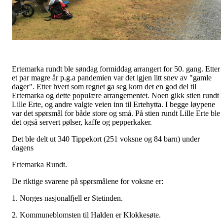
Ertemarka rundt ble søndag formiddag arrangert for 50. gang. Etter
et par magre år p.g.a pandemien var det igjen litt snev av "gamle
dager". Etter hvert som regnet ga seg kom det en god del til
Ertemarka og dette populære arrangementet. Noen gikk stien rundt
Lille Erte, og andre valgte veien inn til Ertehytta. I begge løypene
var det spørsmål for både store og små. På stien rundt Lille Erte ble
det også servert pølser, kaffe og pepperkaker.
Det ble delt ut 340 Tippekort (251 voksne og 84 barn) under
dagens
Ertemarka Rundt.
De riktige svarene på spørsmålene for voksne er:
1. Norges nasjonalfjell er Stetinden.
2. Kommuneblomsten til Halden er Klokkesøte.