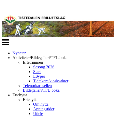
Veksle
navigasjon
Nyheter
Aktiviteter/Bildegalleri/TFL-boka
Ertetrimmen
Sesong 2026
Start
Løyper
Tidtakere/kioskvakter
Telenorkarusellen
Bildegalleri/TFL-boka
Ertehytta
Ertehytta
Om hytta
Åpningstider
Utleie