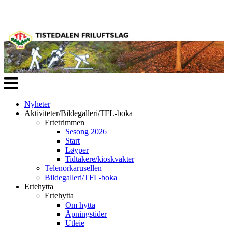
Veksle
navigasjon
Nyheter
Aktiviteter/Bildegalleri/TFL-boka
Ertetrimmen
Sesong 2026
Start
Løyper
Tidtakere/kioskvakter
Telenorkarusellen
Bildegalleri/TFL-boka
Ertehytta
Ertehytta
Om hytta
Åpningstider
Utleie