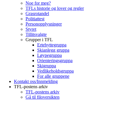
Noe for meg?
TFLs historie og lover og regler
Grasrotandel
Politiattest
Personopplysninger
Styret
Tillitsvalgte
Grupper i TFL
Ertehyttegruppa
Skianlegg gruppa
Løypegruppa
Orienteringsgruppa
Skigruppa
Vedlikeholdsgruppa
For alle gruppene
Kontakt oss/Innmelding
TFL-postens arkiv
TFL-postens arkiv
Gå til filoversikten