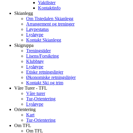
Vaktlister
Kontaktinfo
Skianlegg
Om Tistedalen Skianlegg
Arrangement og treninger
Løypestatus
Lysløype
Kontakt Skianlegg
Skigruppa
Treningstider
Lisens/Forsikring
Klubbtøy
Lysløype
Etiske retningslinjer
Økonomiske retningslinjer
Kontakt Ski og trim
Våre Turer - TFL
Våre turer
Tur-Orientering
Lysløype
Orientering
Kart
Tur-Orientering
Om TFL
Om TFL