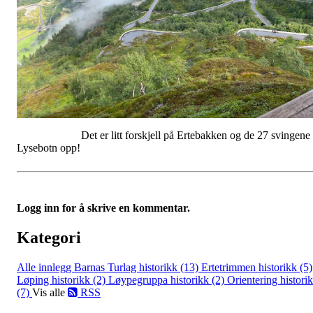
Det er litt forskjell på Ertebakken og de 27 svingene 
Lysebotn opp!
Logg inn for å skrive en kommentar.
Kategori
Alle innlegg
Barnas Turlag historikk (13)
Ertetrimmen historikk (5)
Løping historikk (2)
Løypegruppa historikk (2)
Orientering histori
(7)
Vis alle
RSS