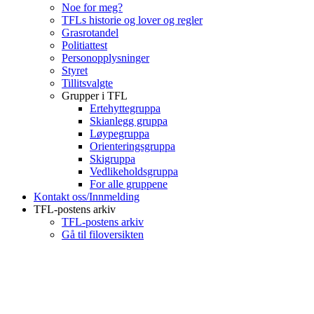
Noe for meg?
TFLs historie og lover og regler
Grasrotandel
Politiattest
Personopplysninger
Styret
Tillitsvalgte
Grupper i TFL
Ertehyttegruppa
Skianlegg gruppa
Løypegruppa
Orienteringsgruppa
Skigruppa
Vedlikeholdsgruppa
For alle gruppene
Kontakt oss/Innmelding
TFL-postens arkiv
TFL-postens arkiv
Gå til filoversikten