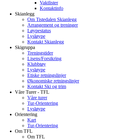
Vaktlister
Kontaktinfo
Skianlegg
Om Tistedalen Skianlegg
Arrangement og treninger
Løypestatus
Lysløype
Kontakt Skianlegg
Skigruppa
Treningstider
Lisens/Forsikring
Klubbtøy
Lysløype
Etiske retningslinjer
Økonomiske retningslinjer
Kontakt Ski og trim
Våre Turer - TFL
Våre turer
Tur-Orientering
Lysløype
Orientering
Kart
Tur-Orientering
Om TFL
Om TFL