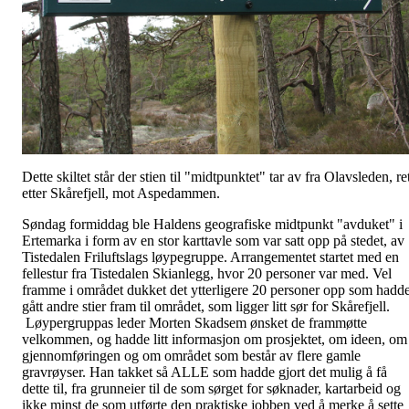
Dette skiltet står der stien til "midtpunktet" tar av fra Olavsleden, re
etter Skårefjell, mot Aspedammen.
Søndag formiddag ble Haldens geografiske midtpunkt "avduket" i
Ertemarka i form av en stor karttavle som var satt opp på stedet, av
Tistedalen Friluftslags løypegruppe. Arrangementet startet med en
fellestur fra Tistedalen Skianlegg, hvor 20 personer var med. Vel
framme i området dukket det ytterligere 20 personer opp som hadd
gått andre stier fram til området, som ligger litt sør for Skårefjell.
Løypergruppas leder Morten Skadsem ønsket de frammøtte
velkommen, og hadde litt informasjon om prosjektet, om ideen, om
gjennomføringen og om området som består av flere gamle
gravrøyser. Han takket så ALLE som hadde gjort det mulig å få
dette til, fra grunneier til de som sørget for søknader, kartarbeid og
ikke minst de som utførte den praktiske jobben ved å merke å sette