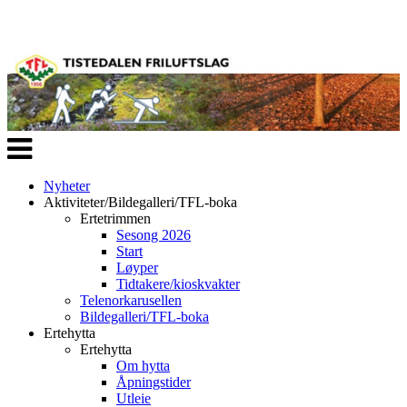
Veksle
navigasjon
Nyheter
Aktiviteter/Bildegalleri/TFL-boka
Ertetrimmen
Sesong 2026
Start
Løyper
Tidtakere/kioskvakter
Telenorkarusellen
Bildegalleri/TFL-boka
Ertehytta
Ertehytta
Om hytta
Åpningstider
Utleie