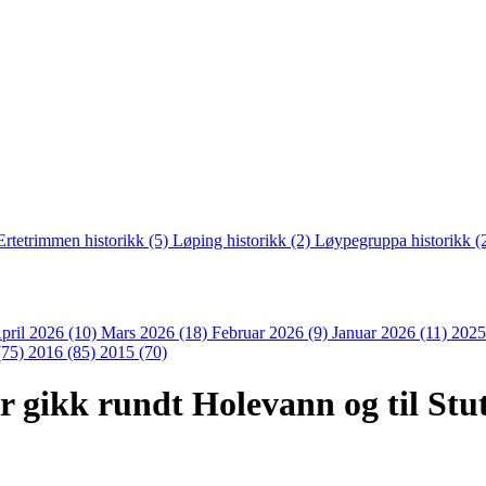
Ertetrimmen historikk (5)
Løping historikk (2)
Løypegruppa historikk (
pril 2026 (10)
Mars 2026 (18)
Februar 2026 (9)
Januar 2026 (11)
2025
(75)
2016 (85)
2015 (70)
r gikk rundt Holevann og til Stu