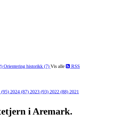
2)
Orientering historikk (7)
Vis alle
RSS
 (95)
2024 (87)
2023 (93)
2022 (88)
2021
tetjern i Aremark.