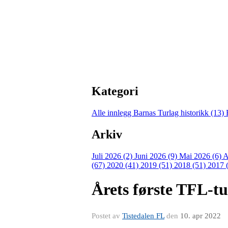
Kategori
Alle innlegg
Barnas Turlag historikk (13)
Arkiv
Juli 2026 (2)
Juni 2026 (9)
Mai 2026 (6)
A
(67)
2020 (41)
2019 (51)
2018 (51)
2017 
Årets første TFL-tu
Postet av
Tistedalen FL
den
10. apr 2022