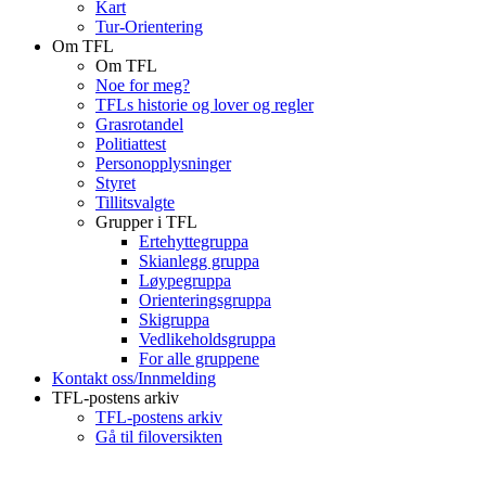
Kart
Tur-Orientering
Om TFL
Om TFL
Noe for meg?
TFLs historie og lover og regler
Grasrotandel
Politiattest
Personopplysninger
Styret
Tillitsvalgte
Grupper i TFL
Ertehyttegruppa
Skianlegg gruppa
Løypegruppa
Orienteringsgruppa
Skigruppa
Vedlikeholdsgruppa
For alle gruppene
Kontakt oss/Innmelding
TFL-postens arkiv
TFL-postens arkiv
Gå til filoversikten