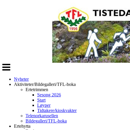
Veksle
navigasjon
Nyheter
Aktiviteter/Bildegalleri/TFL-boka
Ertetrimmen
Sesong 2026
Start
Løyper
Tidtakere/kioskvakter
Telenorkarusellen
Bildegalleri/TFL-boka
Ertehytta