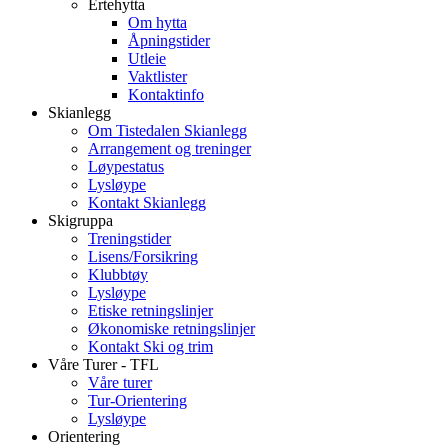
Ertehytta
Om hytta
Åpningstider
Utleie
Vaktlister
Kontaktinfo
Skianlegg
Om Tistedalen Skianlegg
Arrangement og treninger
Løypestatus
Lysløype
Kontakt Skianlegg
Skigruppa
Treningstider
Lisens/Forsikring
Klubbtøy
Lysløype
Etiske retningslinjer
Økonomiske retningslinjer
Kontakt Ski og trim
Våre Turer - TFL
Våre turer
Tur-Orientering
Lysløype
Orientering