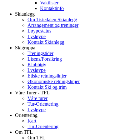
Vaktlister
Kontaktinfo
Skianlegg
Om Tistedalen Skianlegg
Arrangement og treninger
Løypestatus
Lysløype
Kontakt Skianlegg
Skigruppa
Treningstider
Lisens/Forsikring
Klubbtøy
Lysløype
Etiske retningslinjer
Økonomiske retningslinjer
Kontakt Ski og trim
Våre Turer - TFL
Våre turer
Tur-Orientering
Lysløype
Orientering
Kart
Tur-Orientering
Om TFL
Om TFL