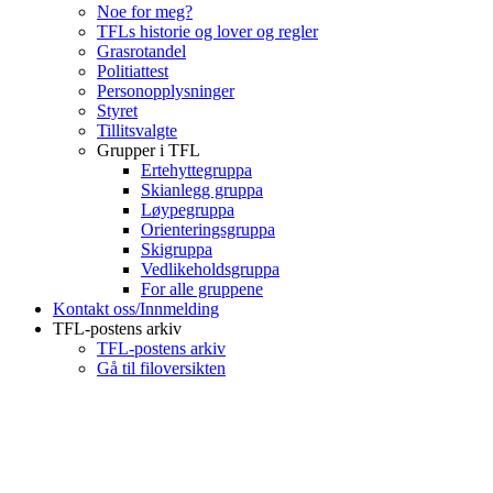
Noe for meg?
TFLs historie og lover og regler
Grasrotandel
Politiattest
Personopplysninger
Styret
Tillitsvalgte
Grupper i TFL
Ertehyttegruppa
Skianlegg gruppa
Løypegruppa
Orienteringsgruppa
Skigruppa
Vedlikeholdsgruppa
For alle gruppene
Kontakt oss/Innmelding
TFL-postens arkiv
TFL-postens arkiv
Gå til filoversikten