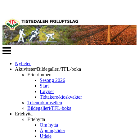
Veksle
navigasjon
Nyheter
Aktiviteter/Bildegalleri/TFL-boka
Ertetrimmen
Sesong 2026
Start
Løyper
Tidtakere/kioskvakter
Telenorkarusellen
Bildegalleri/TFL-boka
Ertehytta
Ertehytta
Om hytta
Åpningstider
Utleie