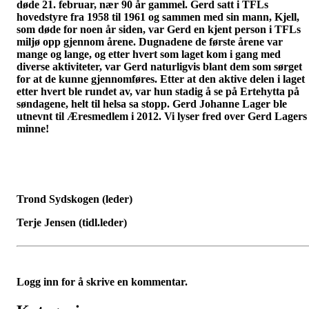
døde 21. februar, nær 90 år gammel. Gerd satt i TFLs
hovedstyre fra 1958 til 1961 og sammen med sin mann, Kjell,
som døde for noen år siden, var Gerd en kjent person i TFLs
miljø opp gjennom årene. Dugnadene de første årene var
mange og lange, og etter hvert som laget kom i gang med
diverse aktiviteter, var Gerd naturligvis blant dem som sørget
for at de kunne gjennomføres. Etter at den aktive delen i laget
etter hvert ble rundet av, var hun stadig å se på Ertehytta på
søndagene, helt til helsa sa stopp. Gerd Johanne Lager ble
utnevnt til Æresmedlem i 2012. Vi lyser fred over Gerd Lagers
minne!
Trond Sydskogen (leder)
Terje Jensen (tidl.leder)
Logg inn for å skrive en kommentar.