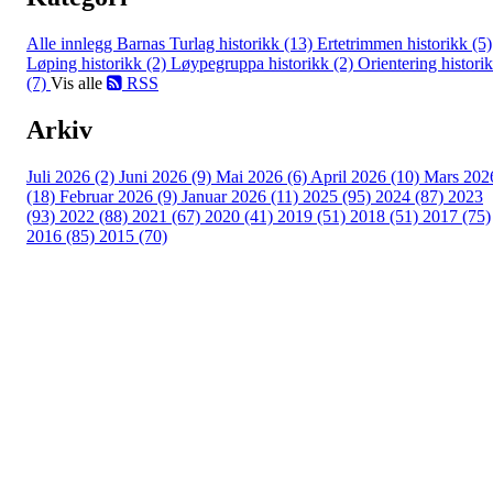
Alle innlegg
Barnas Turlag historikk (13)
Ertetrimmen historikk (5)
Løping historikk (2)
Løypegruppa historikk (2)
Orientering histori
(7)
Vis alle
RSS
Arkiv
Juli 2026 (2)
Juni 2026 (9)
Mai 2026 (6)
April 2026 (10)
Mars 202
(18)
Februar 2026 (9)
Januar 2026 (11)
2025 (95)
2024 (87)
2023
(93)
2022 (88)
2021 (67)
2020 (41)
2019 (51)
2018 (51)
2017 (75)
2016 (85)
2015 (70)