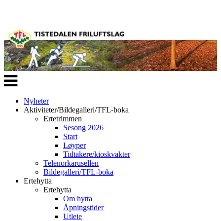
Veksle
navigasjon
Nyheter
Aktiviteter/Bildegalleri/TFL-boka
Ertetrimmen
Sesong 2026
Start
Løyper
Tidtakere/kioskvakter
Telenorkarusellen
Bildegalleri/TFL-boka
Ertehytta
Ertehytta
Om hytta
Åpningstider
Utleie