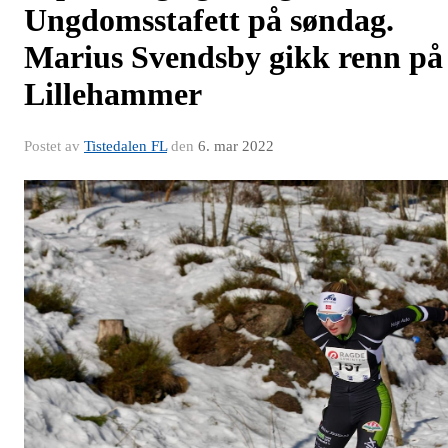
Ungdomsstafett på søndag.
Marius Svendsby gikk renn på
Lillehammer
Postet av
Tistedalen FL
den
6. mar 2022