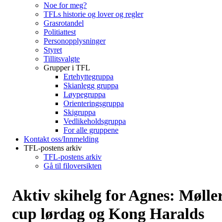
Noe for meg?
TFLs historie og lover og regler
Grasrotandel
Politiattest
Personopplysninger
Styret
Tillitsvalgte
Grupper i TFL
Ertehyttegruppa
Skianlegg gruppa
Løypegruppa
Orienteringsgruppa
Skigruppa
Vedlikeholdsgruppa
For alle gruppene
Kontakt oss/Innmelding
TFL-postens arkiv
TFL-postens arkiv
Gå til filoversikten
Aktiv skihelg for Agnes: Mølle
cup lørdag og Kong Haralds