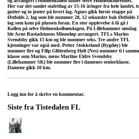
og arrangert i Holmenkollen under selve Holmenkollrennet.
Her var det samlet stafettlag av 15-16 åringer fra hele landet, t
gutter og to jenter på hvert lag. Agnes gikk første etappe på
Østfolds 2. lag som ble nummer 28, 12 sekunder bak Østfolds 1
lag som kom på plassen foran. En stor opplevelse å få gå i
Kollen på selve Holmenkollsøndagen. På Lillehammer søndag
ble Arne Rustadstuens Minneløp arrangert. TFLs Marius
Svendsby gikk 15 km og ble nummer seks. Tre andre TFL
kjenninger var også med. Petter Stokkeland (Bygdøy) ble
nummer fire og Filip Glittenberg Holt (Nes) nummer ti i samm
klasse som Marius, mens Martine Eldre Svendsby
(Lillehammer SK) ble nummer fire i damenes seniorklasse.
Damene gikk 10 km.
Logg inn for å skrive en kommentar.
Siste fra Tistedalen FL