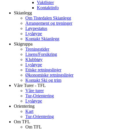
Vaktlister
Kontaktinfo
Skianlegg
Om Tistedalen Skianlegg
Arrangement og treninger
Løypestatus
Lysløype
Kontakt Skianlegg
Skigruppa
Treningstider
Lisens/Forsikring
Klubbtøy
Lysløype
Etiske retningslinjer
Økonomiske retningslinjer
Kontakt Ski og trim
Våre Turer - TFL
Våre turer
Tur-Orientering
Lysløype
Orientering
Kart
Tur-Orientering
Om TFL
Om TFL