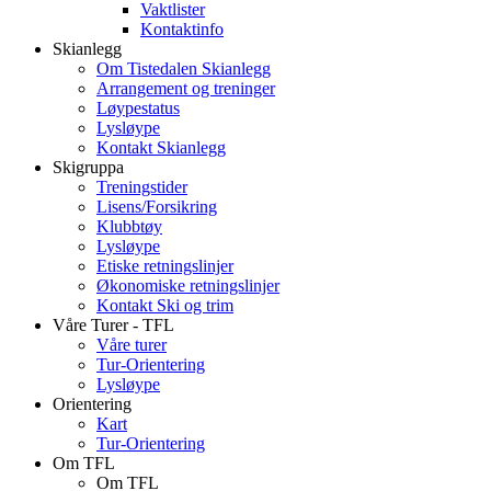
Vaktlister
Kontaktinfo
Skianlegg
Om Tistedalen Skianlegg
Arrangement og treninger
Løypestatus
Lysløype
Kontakt Skianlegg
Skigruppa
Treningstider
Lisens/Forsikring
Klubbtøy
Lysløype
Etiske retningslinjer
Økonomiske retningslinjer
Kontakt Ski og trim
Våre Turer - TFL
Våre turer
Tur-Orientering
Lysløype
Orientering
Kart
Tur-Orientering
Om TFL
Om TFL