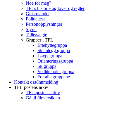
Noe for meg?
TFLs historie og lover og regler
Grasrotandel
Politiattest
Personopplysninger
Styret
Tillitsvalgte
Grupper i TFL
Ertehyttegruppa
Skianlegg gruppa
Løypegruppa
Orienteringsgruppa
Skigruppa
Vedlikeholdsgruppa
For alle gruppene
Kontakt oss/Innmelding
TFL-postens arkiv
TFL-postens arkiv
Gå til filoversikten