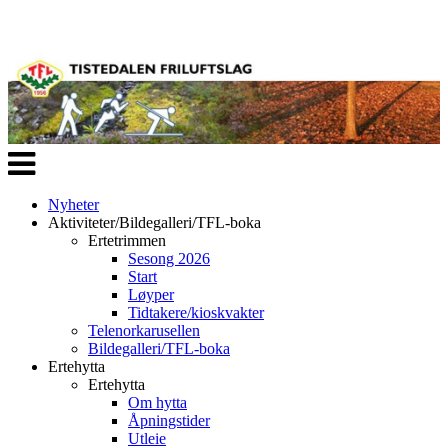
Veksle
navigasjon
Nyheter
Aktiviteter/Bildegalleri/TFL-boka
Ertetrimmen
Sesong 2026
Start
Løyper
Tidtakere/kioskvakter
Telenorkarusellen
Bildegalleri/TFL-boka
Ertehytta
Ertehytta
Om hytta
Åpningstider
Utleie