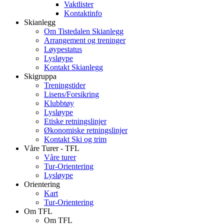
Vaktlister
Kontaktinfo
Skianlegg
Om Tistedalen Skianlegg
Arrangement og treninger
Løypestatus
Lysløype
Kontakt Skianlegg
Skigruppa
Treningstider
Lisens/Forsikring
Klubbtøy
Lysløype
Etiske retningslinjer
Økonomiske retningslinjer
Kontakt Ski og trim
Våre Turer - TFL
Våre turer
Tur-Orientering
Lysløype
Orientering
Kart
Tur-Orientering
Om TFL
Om TFL