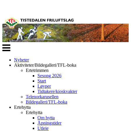
Veksle
navigasjon
Nyheter
Aktiviteter/Bildegalleri/TFL-boka
Ertetrimmen
Sesong 2026
Start
Løyper
Tidtakere/kioskvakter
Telenorkarusellen
Bildegalleri/TFL-boka
Ertehytta
Ertehytta
Om hytta
Åpningstider
Utleie