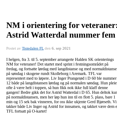
NM i orientering for veteraner
Astrid Watterdal nummer fem
Postet av
Tistedalen FL
den
6. sep 2021
I helgen, fra 3. til 5. september arrangerte Halden SK orienterings
NM for veteraner! Det startet med sprint i festningsområdet på
fredag, og fortsatte lørdag med langdistanse og med normaldistanse
på søndag i skogene rundt Skolleborg i Aremark. TFL var
representert med to løpere. Liv Inger Prangerød i D 60 ble nummer
12 både på langdistansen lørdag og på normalen søndag. Hun pleie
ofte å være helt i toppen, så hun fikk nok ikke full klaff denne
gangen! Bedre gikk det for Astrid Watterdal i D 65. Hun deltok ku
på normaldistansen, men her løp hun inn til en flott 5. plass, bare 1
min og 15 sek bak vinneren, for oss ikke ukjente Gerd Bjørseth. Vi
takker både Liv Inger og Astrid for innsatsen, og takket være dem e
TFL fortsatt på O-kartet!