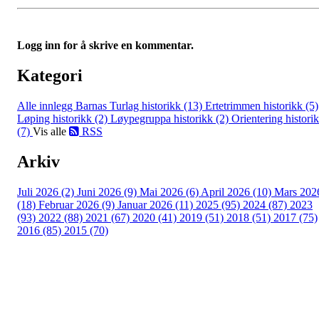
Logg inn for å skrive en kommentar.
Kategori
Alle innlegg
Barnas Turlag historikk (13)
Ertetrimmen historikk (5)
Løping historikk (2)
Løypegruppa historikk (2)
Orientering histori
(7)
Vis alle
RSS
Arkiv
Juli 2026 (2)
Juni 2026 (9)
Mai 2026 (6)
April 2026 (10)
Mars 202
(18)
Februar 2026 (9)
Januar 2026 (11)
2025 (95)
2024 (87)
2023
(93)
2022 (88)
2021 (67)
2020 (41)
2019 (51)
2018 (51)
2017 (75)
2016 (85)
2015 (70)