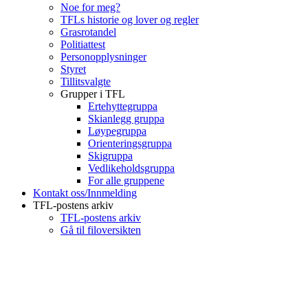
Noe for meg?
TFLs historie og lover og regler
Grasrotandel
Politiattest
Personopplysninger
Styret
Tillitsvalgte
Grupper i TFL
Ertehyttegruppa
Skianlegg gruppa
Løypegruppa
Orienteringsgruppa
Skigruppa
Vedlikeholdsgruppa
For alle gruppene
Kontakt oss/Innmelding
TFL-postens arkiv
TFL-postens arkiv
Gå til filoversikten