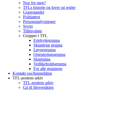
Noe for meg?
TFLs historie og lover og regler
Grasrotandel
Politiattest
Personopplysninger
Styret
Tillitsvalgte
Grupper i TFL
Ertehyttegruppa
Skianlegg gruppa
Løypegruppa
Orienteringsgruppa
Skigruppa
Vedlikeholdsgruppa
For alle gruppene
Kontakt oss/Innmelding
TFL-postens arkiv
TFL-postens arkiv
Gå til filoversikten