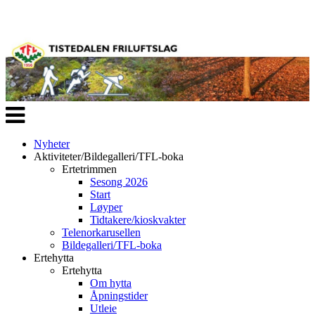
Veksle
navigasjon
Nyheter
Aktiviteter/Bildegalleri/TFL-boka
Ertetrimmen
Sesong 2026
Start
Løyper
Tidtakere/kioskvakter
Telenorkarusellen
Bildegalleri/TFL-boka
Ertehytta
Ertehytta
Om hytta
Åpningstider
Utleie