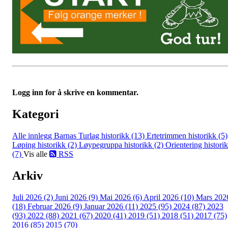
Logg inn for å skrive en kommentar.
Kategori
Alle innlegg
Barnas Turlag historikk (13)
Ertetrimmen historikk (5)
Løping historikk (2)
Løypegruppa historikk (2)
Orientering histori
(7)
Vis alle
RSS
Arkiv
Juli 2026 (2)
Juni 2026 (9)
Mai 2026 (6)
April 2026 (10)
Mars 202
(18)
Februar 2026 (9)
Januar 2026 (11)
2025 (95)
2024 (87)
2023
(93)
2022 (88)
2021 (67)
2020 (41)
2019 (51)
2018 (51)
2017 (75)
2016 (85)
2015 (70)