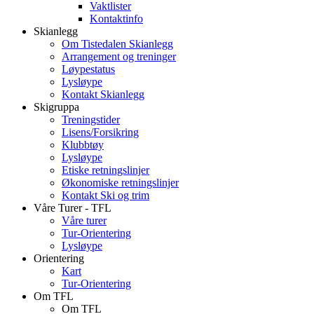
Vaktlister
Kontaktinfo
Skianlegg
Om Tistedalen Skianlegg
Arrangement og treninger
Løypestatus
Lysløype
Kontakt Skianlegg
Skigruppa
Treningstider
Lisens/Forsikring
Klubbtøy
Lysløype
Etiske retningslinjer
Økonomiske retningslinjer
Kontakt Ski og trim
Våre Turer - TFL
Våre turer
Tur-Orientering
Lysløype
Orientering
Kart
Tur-Orientering
Om TFL
Om TFL