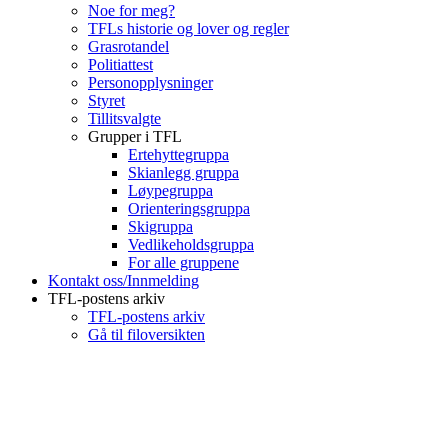
Noe for meg?
TFLs historie og lover og regler
Grasrotandel
Politiattest
Personopplysninger
Styret
Tillitsvalgte
Grupper i TFL
Ertehyttegruppa
Skianlegg gruppa
Løypegruppa
Orienteringsgruppa
Skigruppa
Vedlikeholdsgruppa
For alle gruppene
Kontakt oss/Innmelding
TFL-postens arkiv
TFL-postens arkiv
Gå til filoversikten