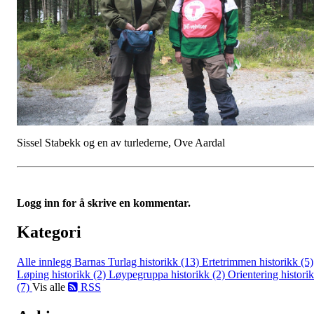
Sissel Stabekk og en av turlederne, Ove Aardal
Logg inn for å skrive en kommentar.
Kategori
Alle innlegg
Barnas Turlag historikk (13)
Ertetrimmen historikk (5)
Løping historikk (2)
Løypegruppa historikk (2)
Orientering histori
(7)
Vis alle
RSS