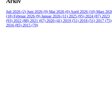
Arkiv
Juli 2026 (2)
Juni 2026 (9)
Mai 2026 (6)
April 2026 (10)
Mars 202
(18)
Februar 2026 (9)
Januar 2026 (11)
2025 (95)
2024 (87)
2023
(93)
2022 (88)
2021 (67)
2020 (41)
2019 (51)
2018 (51)
2017 (75)
2016 (85)
2015 (70)