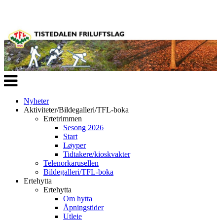
Veksle
navigasjon
Nyheter
Aktiviteter/Bildegalleri/TFL-boka
Ertetrimmen
Sesong 2026
Start
Løyper
Tidtakere/kioskvakter
Telenorkarusellen
Bildegalleri/TFL-boka
Ertehytta
Ertehytta
Om hytta
Åpningstider
Utleie