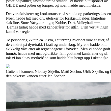
(store bålpanner) fastmontert på stranda. Vi hadde blitt sponset av
GILDE med pølser og lomper, og noen hadde med litt ekstra.
Det var aktiviteter og konkurranser på stranda og parkeringsplassen
Noen hadde tatt med div. uteleker for forskjellig alder; klatreline,
slak line, Store Yatsy-terninger, Kubbe, Dart, Volleyball +++.
Barnas turlag hadde med kanoer/årer for utlån. Uten vest = ingen
kano! var reglen.
To personer gikk tur, ca. 7 km, i et terreng hvor det ikke er stier, så
de vandret på dyretråkk i kratt og underskog. Myrene hadde blitt
skikkelig våte etter alt regnet dagene i forveien. Men vi hadde godt
humør, hadde med mat og drikke, fant godt med kantareller og så
tok vi inn alt av merkebånd som hadde blitt hengt opp i ukene før.
Guttene i kanoen: Nicolay Skjelin, Matti Sochor, Ulrik Skjelin, og i
den bakerste kanoen sitter Jan Sochor