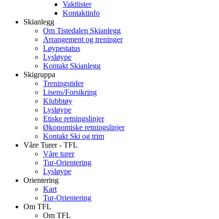
Vaktlister
Kontaktinfo
Skianlegg
Om Tistedalen Skianlegg
Arrangement og treninger
Løypestatus
Lysløype
Kontakt Skianlegg
Skigruppa
Treningstider
Lisens/Forsikring
Klubbtøy
Lysløype
Etiske retningslinjer
Økonomiske retningslinjer
Kontakt Ski og trim
Våre Turer - TFL
Våre turer
Tur-Orientering
Lysløype
Orientering
Kart
Tur-Orientering
Om TFL
Om TFL