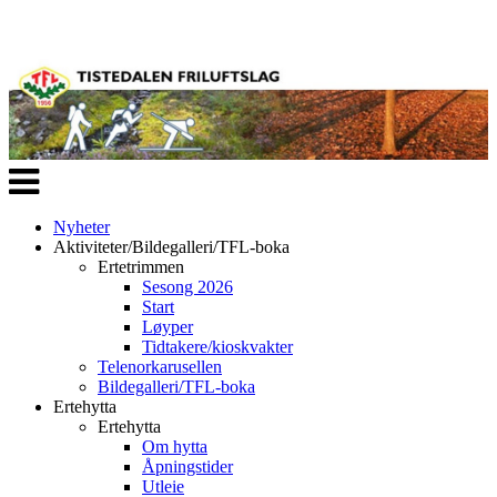
Veksle
navigasjon
Nyheter
Aktiviteter/Bildegalleri/TFL-boka
Ertetrimmen
Sesong 2026
Start
Løyper
Tidtakere/kioskvakter
Telenorkarusellen
Bildegalleri/TFL-boka
Ertehytta
Ertehytta
Om hytta
Åpningstider
Utleie