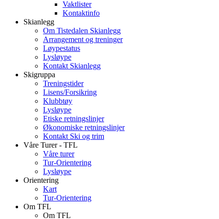
Vaktlister
Kontaktinfo
Skianlegg
Om Tistedalen Skianlegg
Arrangement og treninger
Løypestatus
Lysløype
Kontakt Skianlegg
Skigruppa
Treningstider
Lisens/Forsikring
Klubbtøy
Lysløype
Etiske retningslinjer
Økonomiske retningslinjer
Kontakt Ski og trim
Våre Turer - TFL
Våre turer
Tur-Orientering
Lysløype
Orientering
Kart
Tur-Orientering
Om TFL
Om TFL