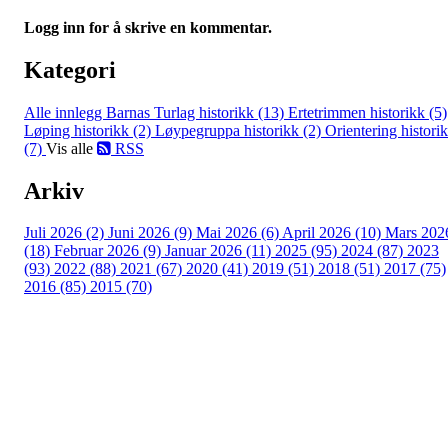
Logg inn for å skrive en kommentar.
Kategori
Alle innlegg
Barnas Turlag historikk (13)
Ertetrimmen historikk (5)
Løping historikk (2)
Løypegruppa historikk (2)
Orientering histori
(7)
Vis alle
RSS
Arkiv
Juli 2026 (2)
Juni 2026 (9)
Mai 2026 (6)
April 2026 (10)
Mars 202
(18)
Februar 2026 (9)
Januar 2026 (11)
2025 (95)
2024 (87)
2023
(93)
2022 (88)
2021 (67)
2020 (41)
2019 (51)
2018 (51)
2017 (75)
2016 (85)
2015 (70)