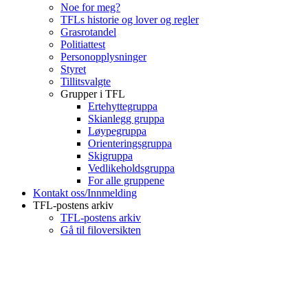
Noe for meg?
TFLs historie og lover og regler
Grasrotandel
Politiattest
Personopplysninger
Styret
Tillitsvalgte
Grupper i TFL
Ertehyttegruppa
Skianlegg gruppa
Løypegruppa
Orienteringsgruppa
Skigruppa
Vedlikeholdsgruppa
For alle gruppene
Kontakt oss/Innmelding
TFL-postens arkiv
TFL-postens arkiv
Gå til filoversikten