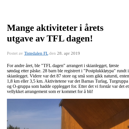
Mange aktiviteter i årets
utgave av TFL dagen!
Postet av
Tistedalen FL
den
28. apr 2019
For andre året, ble "TFL dagen" arrangert i skianlegget, første
søndag etter påske. 28 barn ble registrert i "Postplukkløypa" rundt i
skianlegget. Videre var det 87 store og små som gikk natursti, ente
1,8 km eller 3,5 km. Aktivitetene var det Barnas Turlag, Turgruppa
og O-gruppa som hadde opplegget for. Etter det vi forstår var det et
vellykket arrangement som er kommet for å bli!