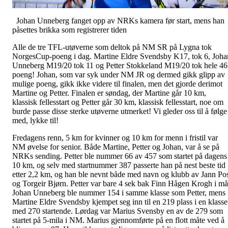
Johan Unneberg fanget opp av NRKs kamera før start, mens han
påsettes brikka som registrerer tiden
Alle de tre TFL-utøverne som deltok på NM SR på Lygna tok
NorgesCup-poeng i dag. Martine Eldre Svendsby K17, tok 6, Joha
Unneberg M19/20 tok 11 og Petter Stokkeland M19/20 tok hele 46
poeng! Johan, som var syk under NM JR og dermed gikk glipp av
mulige poeng, gikk ikke videre til finalen, men det gjorde derimot
Martine og Petter. Finalen er søndag, der Martine går 10 km,
klassisk fellesstart og Petter går 30 km, klassisk fellesstart, noe om
burde passe disse sterke utøverne utmerket! Vi gleder oss til å følge
med, lykke til!
Fredagens renn, 5 km for kvinner og 10 km for menn i fristil var
NM øvelse for senior. Både Martine, Petter og Johan, var å se på
NRKs sending. Petter ble nummer 66 av 457 som startet på dagens
10 km, og selv med startnummer 387 passerte han på nest beste tid
etter 2,2 km, og han ble nevnt både med navn og klubb av Jann Po
og Torgeir Bjørn. Petter var bare 4 sek bak Finn Hågen Krogh i må
Johan Unneberg ble nummer 154 i samme klasse som Petter, mens
Martine Eldre Svendsby kjempet seg inn til en 219 plass i en klasse
med 270 startende. Lørdag var Marius Svensby en av de 279 som
startet på 5-mila i NM. Marius gjennomførte på en flott måte ved å