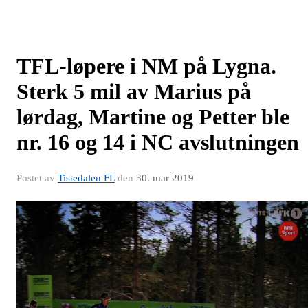
TFL-løpere i NM på Lygna.
Sterk 5 mil av Marius på
lørdag, Martine og Petter ble
nr. 16 og 14 i NC avslutningen
Postet av
Tistedalen FL
den
30. mar 2019