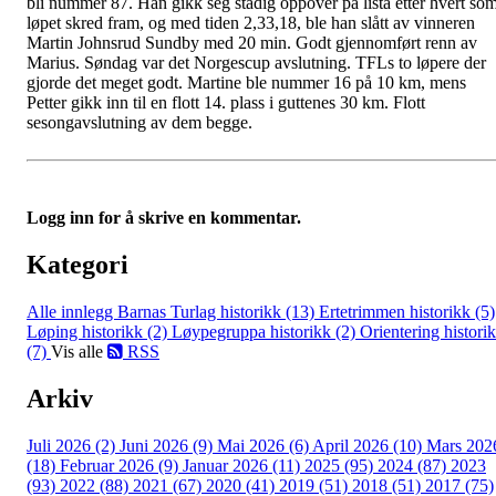
bli nummer 87. Han gikk seg stadig oppover på lista etter hvert so
løpet skred fram, og med tiden 2,33,18, ble han slått av vinneren
Martin Johnsrud Sundby med 20 min. Godt gjennomført renn av
Marius. Søndag var det Norgescup avslutning. TFLs to løpere der
gjorde det meget godt. Martine ble nummer 16 på 10 km, mens
Petter gikk inn til en flott 14. plass i guttenes 30 km. Flott
sesongavslutning av dem begge.
Logg inn for å skrive en kommentar.
Kategori
Alle innlegg
Barnas Turlag historikk (13)
Ertetrimmen historikk (5)
Løping historikk (2)
Løypegruppa historikk (2)
Orientering histori
(7)
Vis alle
RSS
Arkiv
Juli 2026 (2)
Juni 2026 (9)
Mai 2026 (6)
April 2026 (10)
Mars 202
(18)
Februar 2026 (9)
Januar 2026 (11)
2025 (95)
2024 (87)
2023
(93)
2022 (88)
2021 (67)
2020 (41)
2019 (51)
2018 (51)
2017 (75)