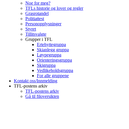
Noe for meg?
TFLs historie og lover og regler
Grasrotandel
Politiattest
Personopplysninger
Styret
Tillitsvalgte
Grupper i TFL
Ertehyttegruppa
Skianlegg gruppa
Løypegruppa
Orienteringsgruppa
Skigruppa
Vedlikeholdsgruppa
For alle gruppene
Kontakt oss/Innmelding
TFL-postens arkiv
TFL-postens arkiv
Gå til filoversikten