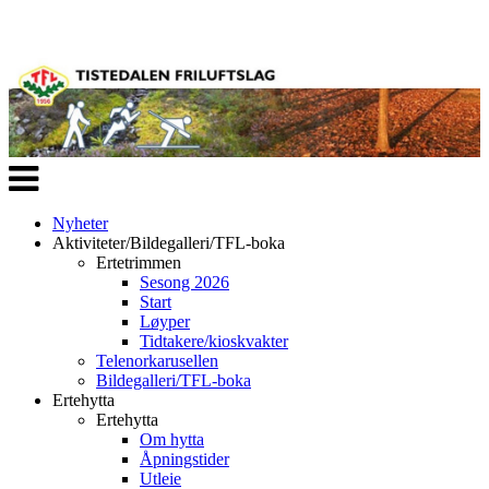
Veksle
navigasjon
Nyheter
Aktiviteter/Bildegalleri/TFL-boka
Ertetrimmen
Sesong 2026
Start
Løyper
Tidtakere/kioskvakter
Telenorkarusellen
Bildegalleri/TFL-boka
Ertehytta
Ertehytta
Om hytta
Åpningstider
Utleie